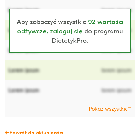
Lorem ipsum
lorem ipsum
Aby zobaczyć wszystkie
92 wartości
Lorem ipsum
do programu
lorem ipsum
odżywcze, zaloguj się
DietetykPro.
Lorem ipsum
lorem ipsum
Lorem ipsum
lorem ipsum
Lorem ipsum
lorem ipsum
Pokaż wszystkie
Powrót do aktualności