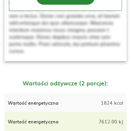
porta mollis. Proin vehicula, dui pretium pharetra
cursus, dui lacus ultricies tellus, ac viverra nunc
sem a lectus. Donec non gravida urna, at laoreet
velit.entesque dui quis ullamcorper. Maecenas
interdum maximus risusc vivagna, posuere t
scelerisque. Donec dapibus mauris vitae sem
porta mollis. Proin vehicula, dui pretium pharetra
cursus.
Wartości odżywcze (2 porcje):
Wartość energetyczna
1824 kcal
Wartość energetyczna
7612.00 kJ