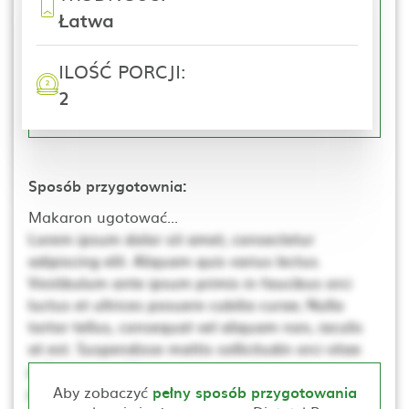
Łatwa
ILOŚĆ PORCJI:
2
Sposób przygotownia:
Makaron ugotować...
Lorem ipsum dolor sit amet, consectetur
adipiscing elit. Aliquam quis varius lectus.
Vestibulum ante ipsum primis in faucibus orci
luctus et ultrices posuere cubilia curae; Nulla
tortor tellus, consequat vel aliquam non, iaculis
at est. Suspendisse mattis sollicitudin orci vitae
pellentesque. Ut non neque a mi consequat
posuere. Nulla elementum, ante sed tincidunt
Aby zobaczyć
pełny sposób przygotowania