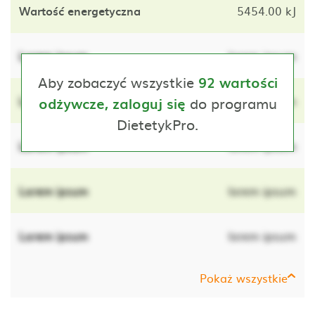
Wartość energetyczna
5454.00 kJ
Lorem ipsum
lorem ipsum
Aby zobaczyć wszystkie
92 wartości
Lorem ipsum
do programu
lorem ipsum
odżywcze, zaloguj się
DietetykPro.
Lorem ipsum
lorem ipsum
Lorem ipsum
lorem ipsum
Lorem ipsum
lorem ipsum
Pokaż wszystkie