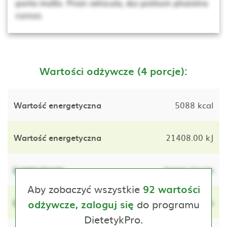
porta mollis. Proin vehicula, dui pretium pharetra
cursus.
Wartości odżywcze (4 porcje):
Wartość energetyczna
5088 kcal
Wartość energetyczna
21408.00 kJ
Lorem ipsum
lorem ipsum
Aby zobaczyć wszystkie
92 wartości
Lorem ipsum
do programu
lorem ipsum
odżywcze, zaloguj się
DietetykPro.