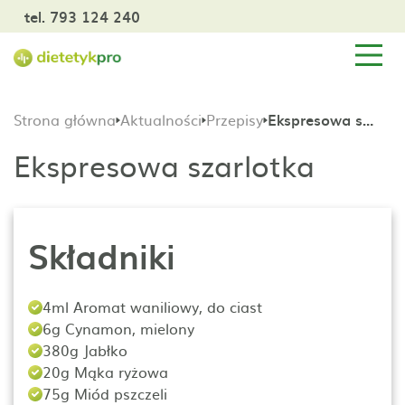
tel. 793 124 240
Strona główna
Aktualności
Przepisy
Ekspresowa szarlotka
Ekspresowa szarlotka
Składniki
4ml Aromat waniliowy, do ciast
6g Cynamon, mielony
380g Jabłko
20g Mąka ryżowa
75g Miód pszczeli