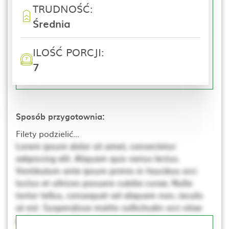
TRUDNOŚĆ:
Średnia
ILOŚĆ PORCJI:
7
Sposób przygotownia:
Filety podzielić...
Lorem ipsum dolor sit amet, consectetur
adipiscing elit. Aliquam quis varius lectus.
Vestibulum ante ipsum primis in faucibus orci
luctus et ultrices posuere cubilia curae; Nulla
tortor tellus, consequat vel aliquam non, iaculis
at est. Suspendisse mattis sollicitudin orci vitae
pellentesque. Ut non neque a mi consequat