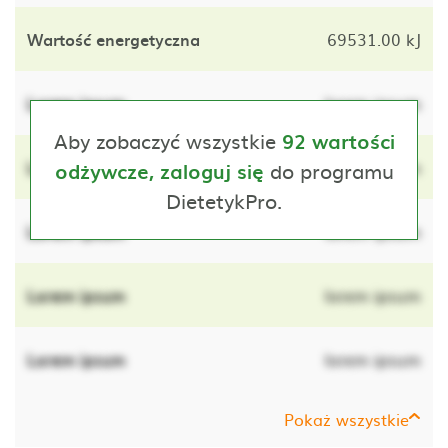
Wartość energetyczna
69531.00 kJ
Lorem ipsum
lorem ipsum
Aby zobaczyć wszystkie
92 wartości
Lorem ipsum
do programu
lorem ipsum
odżywcze, zaloguj się
DietetykPro.
Lorem ipsum
lorem ipsum
Lorem ipsum
lorem ipsum
Lorem ipsum
lorem ipsum
Pokaż wszystkie