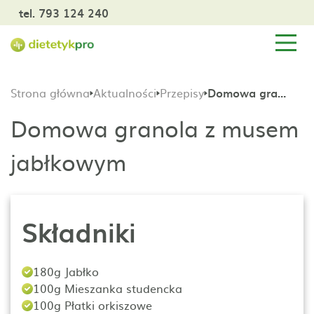
tel. 793 124 240
Strona główna
Aktualności
Przepisy
Domowa granola z musem jabłkowym
Domowa granola z musem
jabłkowym
Składniki
180g Jabłko
100g Mieszanka studencka
100g Płatki orkiszowe