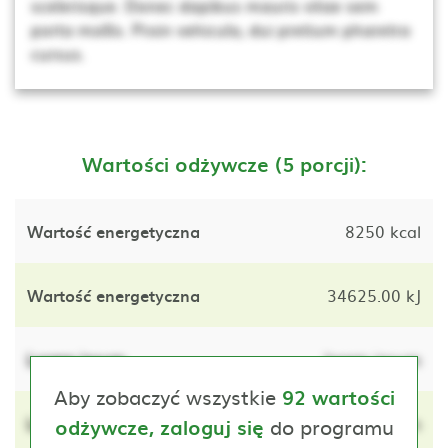
scelerisque. Donec dapibus mauris vitae sem
porta mollis. Proin vehicula, dui pretium pharetra
cursus.
Wartości odżywcze (5 porcji):
Wartość energetyczna
8250 kcal
Wartość energetyczna
34625.00 kJ
Lorem ipsum
lorem ipsum
Aby zobaczyć wszystkie
92 wartości
Lorem ipsum
do programu
lorem ipsum
odżywcze, zaloguj się