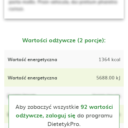
porta mollis. Proin vehicula, dui pretium pharetra
cursus.
Wartości odżywcze (2 porcje):
Wartość energetyczna
1364 kcal
Wartość energetyczna
5688.00 kJ
Lorem ipsum
lorem ipsum
Aby zobaczyć wszystkie
92 wartości
Lorem ipsum
do programu
lorem ipsum
odżywcze, zaloguj się
DietetykPro.