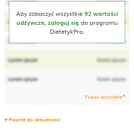
Lorem ipsum
lorem ipsum
Aby zobaczyć wszystkie
92 wartości
Lorem ipsum
do programu
lorem ipsum
odżywcze, zaloguj się
DietetykPro.
Lorem ipsum
lorem ipsum
Lorem ipsum
lorem ipsum
Lorem ipsum
lorem ipsum
Pokaż wszystkie
Powrót do aktualności