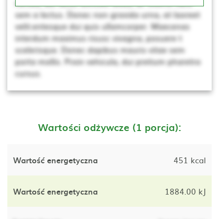
cursus, dui lacus ultricies tellus, ac viverra nunc
sem a lectus. Donec non gravida urna, at laoreet
velit.entesque dui quis ullamcorper. Maecenas
interdum maximus risusc vivagna, posuere t
scelerisque. Donec dapibus mauris vitae sem
porta mollis. Proin vehicula, dui pretium pharetra
cursus.
Wartości odżywcze (1 porcja):
Wartość energetyczna
451 kcal
Wartość energetyczna
1884.00 kJ