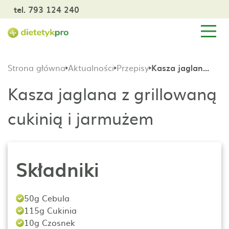
tel. 793 124 240
Strona główna
Aktualności
Przepisy
Kasza jaglana z grillowaną cukinią i jarmużem
Kasza jaglana z grillowaną
cukinią i jarmużem
Składniki
50g Cebula
115g Cukinia
10g Czosnek