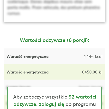
scelerisque. Donec dapibus mauris vitae sem
porta mollis. Proin vehicula, dui pretium pharetra
cursus.
Wartości odżywcze (6 porcji):
Wartość energetyczna
1446 kcal
Wartość energetyczna
6450.00 kJ
Lorem ipsum
lorem ipsum
Aby zobaczyć wszystkie
92 wartości
Lorem ipsum
do programu
lorem ipsum
odżywcze, zaloguj się