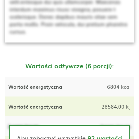
velit.entesque dui quis ullamcorper. Maecenas
interdum maximus risusc vivagna, posuere t
scelerisque. Donec dapibus mauris vitae sem
porta mollis. Proin vehicula, dui pretium pharetra
cursus.
Wartości odżywcze (6 porcji):
Wartość energetyczna
6804 kcal
Wartość energetyczna
28584.00 kJ
Lorem ipsum
lorem ipsum
Aby zobaczyć wszystkie
92 wartości