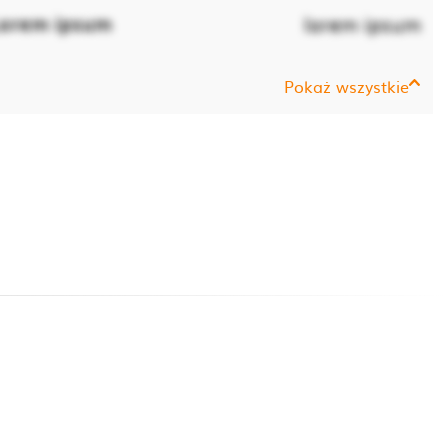
orem ipsum
lorem ipsum
Pokaż wszystkie