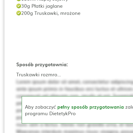
30g Płatki jaglane
200g Truskawki, mrożone
Sposób przygotownia:
Truskawki rozmro...
Lorem ipsum dolor sit amet, consectetur adipiscing 
ante ipsum primis in faucibus orci luctus et ultrices
consequat vel aliquam non, iaculis at est. Suspendis
pellentesque. Ut non neque a mi consequat posuer
Aby zobaczyć
pełny sposób przygotowania
zal
porta, lectus dui rhoncus magna, at posuere t sce
programu DietetykPro
porta mollis. Proin vehicula, dui pretium pharetra cur
nunc sem a lectus. Donec non gravida urna, at laor
Maecenas interdum maximus risusc vivagna, posue