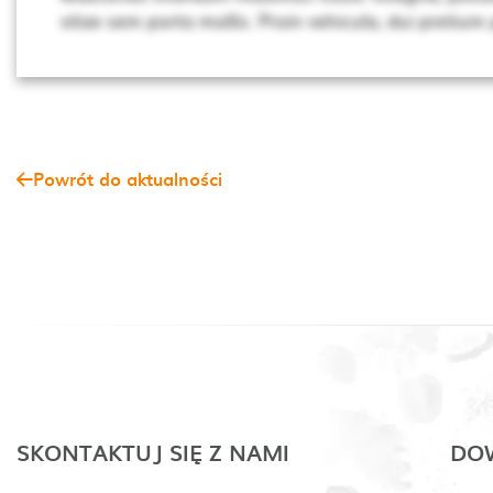
vitae sem porta mollis. Proin vehicula, dui pretium
Powrót do aktualności
SKONTAKTUJ SIĘ Z NAMI
DOW