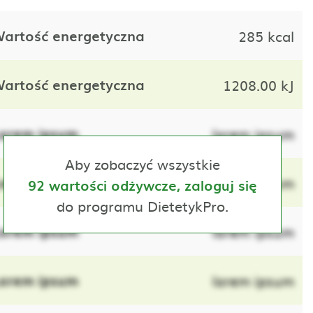
artość energetyczna
285 kcal
artość energetyczna
1208.00 kJ
orem ipsum
lorem ipsum
Aby zobaczyć wszystkie
orem ipsum
lorem ipsum
92 wartości odżywcze, zaloguj się
do programu DietetykPro.
orem ipsum
lorem ipsum
orem ipsum
lorem ipsum