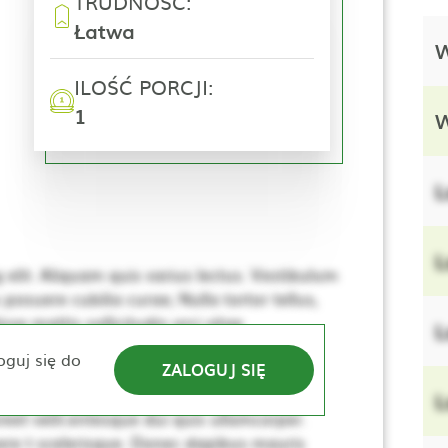
TRUDNOŚĆ:
Łatwa
W
ILOŚĆ PORCJI:
1
W
L
L
elit. Aliquam quis varius lectus. Vestibulum
 posuere cubilia curae; Nulla tortor tellus,
se mattis sollicitudin orci vitae
L
e. Nulla elementum, ante sed tincidunt
oguj się do
ZALOGUJ SIĘ
lerisque. Donec dapibus mauris vitae sem
sus, dui lacus ultricies tellus, ac viverra
L
eet velit.entesque dui quis ullamcorper.
re t scelerisque. Donec dapibus mauris