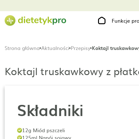
Funkcje p
Strona główna
Aktualności
Przepisy
Koktajl truskawkow
Koktajl truskawkowy z płat
Składniki
12g Miód pszczeli
125ml Napój sojowy