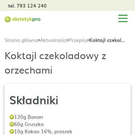
tel. 793 124 240
Strona główna
Aktualności
Przepisy
Koktajl czekoladowy z orzechami
Koktajl czekoladowy z
orzechami
Składniki
120g Banan
60g Gruszka
10g Kakao 16%, proszek