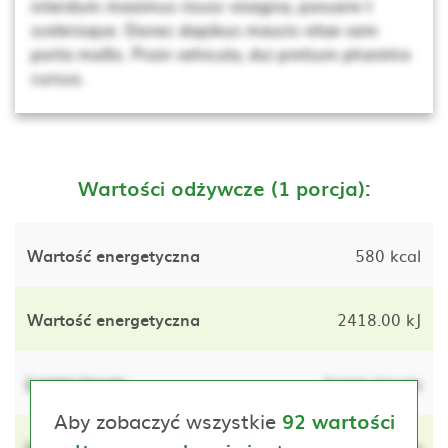
interdum maximus risusc vivagna, posuere t
scelerisque. Donec dapibus mauris vitae sem
porta mollis. Proin vehicula, dui pretium pharetra
cursus.
Wartości odżywcze (1 porcja):
Wartość energetyczna
580 kcal
Wartość energetyczna
2418.00 kJ
Lorem ipsum
lorem ipsum
Aby zobaczyć wszystkie
92 wartości
Lorem ipsum
lorem ipsum