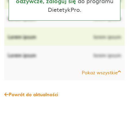
do programu
odżywcze, zaloguj się
DietetykPro.
Lorem ipsum
lorem ipsum
Lorem ipsum
lorem ipsum
Lorem ipsum
lorem ipsum
Pokaż wszystkie
Powrót do aktualności