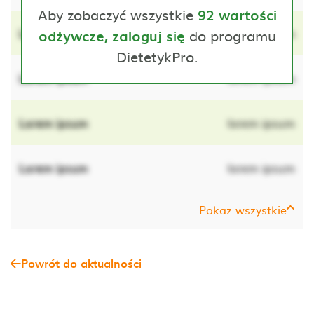
Aby zobaczyć wszystkie
92 wartości
Lorem ipsum
do programu
lorem ipsum
odżywcze, zaloguj się
DietetykPro.
Lorem ipsum
lorem ipsum
Lorem ipsum
lorem ipsum
Lorem ipsum
lorem ipsum
Pokaż wszystkie
Powrót do aktualności