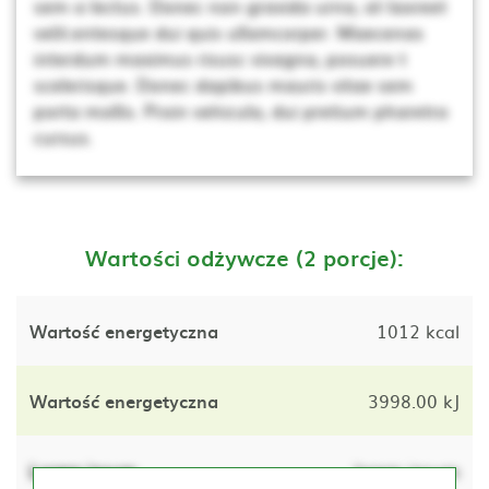
sem a lectus. Donec non gravida urna, at laoreet
velit.entesque dui quis ullamcorper. Maecenas
interdum maximus risusc vivagna, posuere t
scelerisque. Donec dapibus mauris vitae sem
porta mollis. Proin vehicula, dui pretium pharetra
cursus.
Wartości odżywcze (2 porcje):
Wartość energetyczna
1012 kcal
Wartość energetyczna
3998.00 kJ
Lorem ipsum
lorem ipsum