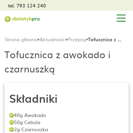
tel. 793 124 240
Strona główna
Aktualności
Przepisy
Tofucznica z awokado i czarnuszką
Tofucznica z awokado i
czarnuszką
Składniki
40g Awokado
50g Cebula
2g Czarnuszka