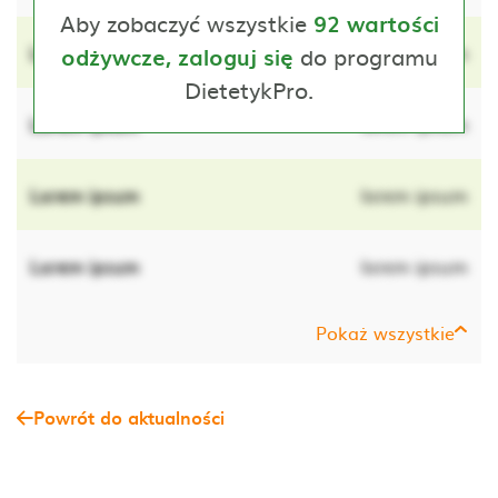
Aby zobaczyć wszystkie
92 wartości
Lorem ipsum
do programu
lorem ipsum
odżywcze, zaloguj się
DietetykPro.
Lorem ipsum
lorem ipsum
Lorem ipsum
lorem ipsum
Lorem ipsum
lorem ipsum
Pokaż wszystkie
Powrót do aktualności