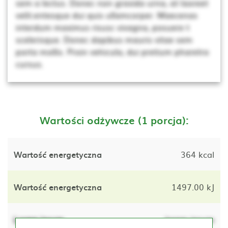
sem a lectus. Donec non gravida urna, at laoreet
velit.entesque dui quis ullamcorper. Maecenas
interdum maximus risusc vivagna, posuere t
scelerisque. Donec dapibus mauris vitae sem
porta mollis. Proin vehicula, dui pretium pharetra
cursus.
Wartości odżywcze (1 porcja):
Wartość energetyczna
364 kcal
Wartość energetyczna
1497.00 kJ
Lorem ipsum
lorem ipsum