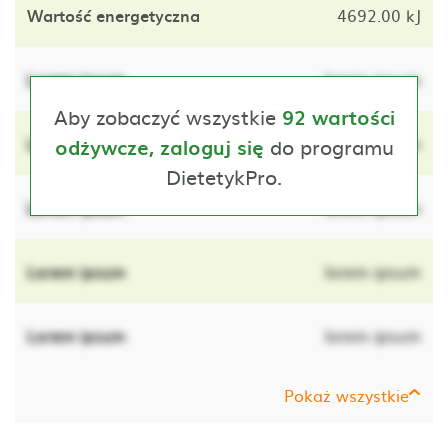
Wartość energetyczna
4692.00 kJ
Lorem ipsum
lorem ipsum
Aby zobaczyć wszystkie
92 wartości
Lorem ipsum
do programu
lorem ipsum
odżywcze, zaloguj się
DietetykPro.
Lorem ipsum
lorem ipsum
Lorem ipsum
lorem ipsum
Lorem ipsum
lorem ipsum
Pokaż wszystkie