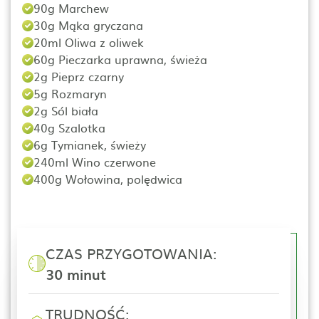
90g Marchew
30g Mąka gryczana
20ml Oliwa z oliwek
60g Pieczarka uprawna, świeża
2g Pieprz czarny
5g Rozmaryn
2g Sól biała
40g Szalotka
6g Tymianek, świeży
240ml Wino czerwone
400g Wołowina, polędwica
CZAS PRZYGOTOWANIA:
30 minut
TRUDNOŚĆ: