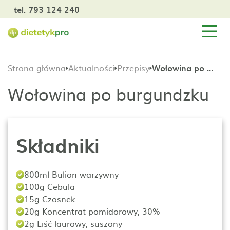
tel. 793 124 240
Strona główna
Aktualności
Przepisy
Wołowina po burgundzku
Wołowina po burgundzku
Składniki
800ml Bulion warzywny
100g Cebula
15g Czosnek
20g Koncentrat pomidorowy, 30%
2g Liść laurowy, suszony