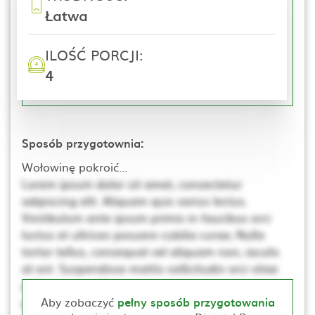
Łatwa
ILOŚĆ PORCJI:
4
Sposób przygotownia:
Wołowinę pokroić...
Lorem ipsum dolor sit amet, consectetur
adipiscing elit. Aliquam quis varius lectus.
Vestibulum ante ipsum primis in faucibus orci
luctus et ultrices posuere cubilia curae; Nulla
tortor tellus, consequat vel aliquam non, iaculis
at est. Suspendisse mattis sollicitudin orci vitae
pellentesque. Ut non neque a mi consequat
posuere. Nulla elementum, ante sed tincidunt
Aby zobaczyć
pełny sposób przygotowania