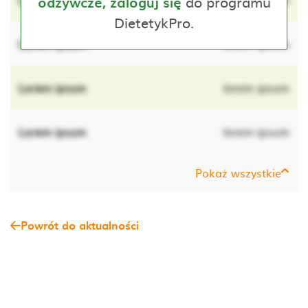
do programu
odżywcze, zaloguj się
DietetykPro.
Lorem ipsum
lorem ipsum
Lorem ipsum
lorem ipsum
Lorem ipsum
lorem ipsum
Pokaż wszystkie
Powrót do aktualności