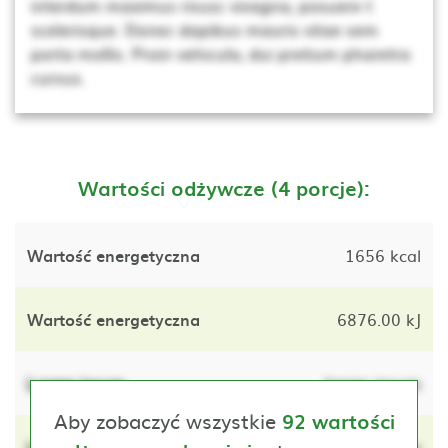
interdum maximus risusc vivagna, posuere t
scelerisque. Donec dapibus mauris vitae sem
porta mollis. Proin vehicula, dui pretium pharetra
cursus.
Wartości odżywcze (4 porcje):
Wartość energetyczna
1656 kcal
Wartość energetyczna
6876.00 kJ
Lorem ipsum
lorem ipsum
Aby zobaczyć wszystkie
92 wartości
Lorem ipsum
lorem ipsum