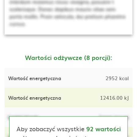
interdum maximus risusc vivagna, posuere t
scelerisque. Donec dapibus mauris vitae sem
porta mollis. Proin vehicula, dui pretium pharetra
cursus.
Wartości odżywcze (8 porcji):
Wartość energetyczna
2952 kcal
Wartość energetyczna
12416.00 kJ
Lorem ipsum
lorem ipsum
Aby zobaczyć wszystkie
92 wartości
Lorem ipsum
lorem ipsum