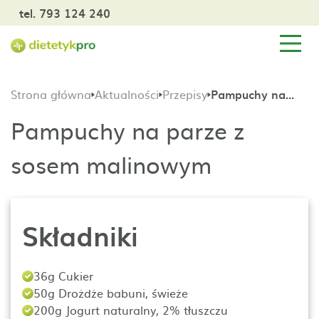
tel. 793 124 240
Strona główna
Aktualności
Przepisy
Pampuchy na parze z sosem malinowym
Pampuchy na parze z
sosem malinowym
Składniki
36g Cukier
50g Drożdże babuni, świeże
200g Jogurt naturalny, 2% tłuszczu