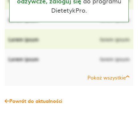
do programu
odżywcze, zaloguj się
DietetykPro.
Lorem ipsum
lorem ipsum
Lorem ipsum
lorem ipsum
Lorem ipsum
lorem ipsum
Pokaż wszystkie
Powrót do aktualności