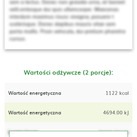
sem a lectus. Donec non gravida urna, at laoreet
velit.entesque dui quis ullamcorper. Maecenas
interdum maximus risusc vivagna, posuere t
scelerisque. Donec dapibus mauris vitae sem
porta mollis. Proin vehicula, dui pretium pharetra
cursus.
Wartości odżywcze (2 porcje):
Wartość energetyczna
1122 kcal
Wartość energetyczna
4694.00 kJ
Lorem ipsum
lorem ipsum