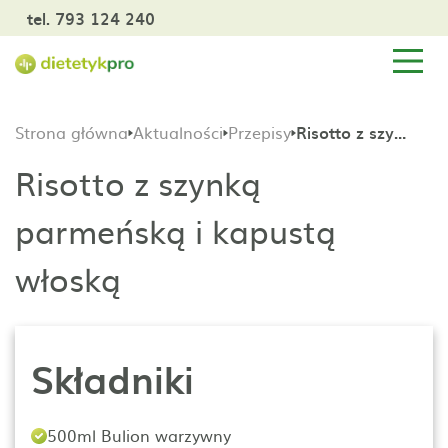
tel. 793 124 240
Strona główna
Aktualności
Przepisy
Risotto z szynką parmeńską i kapustą włoską
Risotto z szynką
parmeńską i kapustą
włoską
Składniki
500ml Bulion warzywny