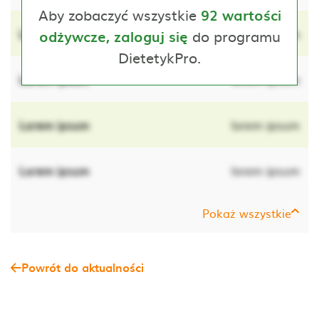
Aby zobaczyć wszystkie
92 wartości
Lorem ipsum
do programu
lorem ipsum
odżywcze, zaloguj się
DietetykPro.
Lorem ipsum
lorem ipsum
Lorem ipsum
lorem ipsum
Lorem ipsum
lorem ipsum
Pokaż wszystkie
Powrót do aktualności