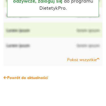
do programu
odżywcze, zaloguj się
DietetykPro.
Lorem ipsum
lorem ipsum
Lorem ipsum
lorem ipsum
Lorem ipsum
lorem ipsum
Pokaż wszystkie
Powrót do aktualności