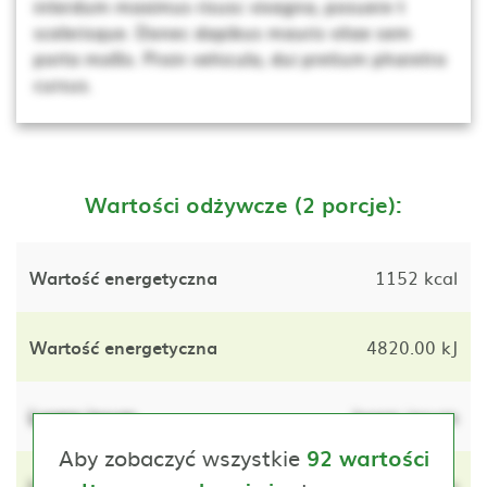
interdum maximus risusc vivagna, posuere t
scelerisque. Donec dapibus mauris vitae sem
porta mollis. Proin vehicula, dui pretium pharetra
cursus.
Wartości odżywcze (2 porcje):
Wartość energetyczna
1152 kcal
Wartość energetyczna
4820.00 kJ
Lorem ipsum
lorem ipsum
Aby zobaczyć wszystkie
92 wartości
Lorem ipsum
lorem ipsum