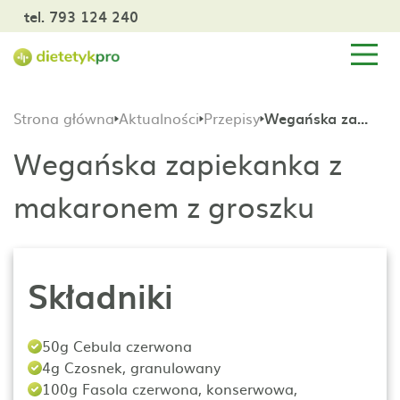
tel. 793 124 240
Strona główna
Aktualności
Przepisy
Wegańska zapiekanka z makaronem z groszku
Wegańska zapiekanka z
makaronem z groszku
Składniki
50g Cebula czerwona
4g Czosnek, granulowany
100g Fasola czerwona, konserwowa,