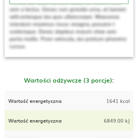
cursus, dui lacus ultricies tellus, ac viverra nunc
sem a lectus. Donec non gravida urna, at laoreet
velit.entesque dui quis ullamcorper. Maecenas
interdum maximus risusc vivagna, posuere t
scelerisque. Donec dapibus mauris vitae sem
porta mollis. Proin vehicula, dui pretium pharetra
cursus.
Wartości odżywcze (3 porcje):
Wartość energetyczna
1641 kcal
Wartość energetyczna
6849.00 kJ