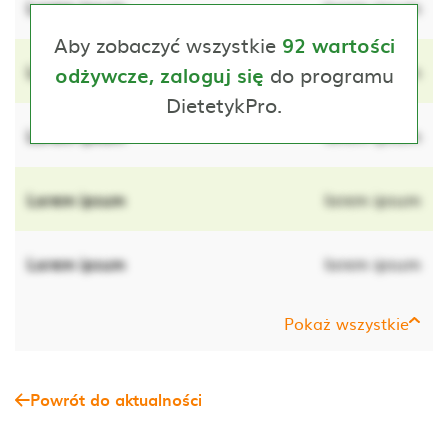
Lorem ipsum
lorem ipsum
Aby zobaczyć wszystkie
92 wartości
Lorem ipsum
do programu
lorem ipsum
odżywcze, zaloguj się
DietetykPro.
Lorem ipsum
lorem ipsum
Lorem ipsum
lorem ipsum
Lorem ipsum
lorem ipsum
Pokaż wszystkie
Powrót do aktualności