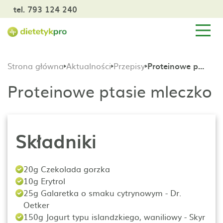
tel. 793 124 240
Strona główna
Aktualności
Przepisy
Proteinowe ptasie mleczko
Proteinowe ptasie mleczko
Składniki
20g Czekolada gorzka
10g Erytrol
25g Galaretka o smaku cytrynowym - Dr.
Oetker
150g Jogurt typu islandzkiego, waniliowy - Skyr