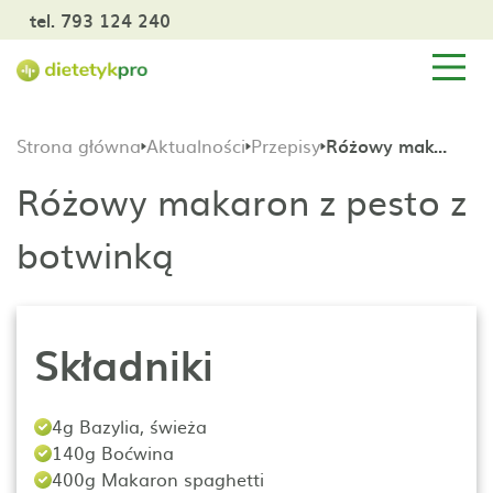
tel. 793 124 240
Strona główna
Aktualności
Przepisy
Różowy makaron z pesto z botwinką
Różowy makaron z pesto z
botwinką
Składniki
4g Bazylia, świeża
140g Boćwina
400g Makaron spaghetti