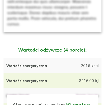
velit.entesque dui quis ullamcorper. Maecenas
interdum maximus risusc vivagna, posuere t
scelerisque. Donec dapibus mauris vitae sem
porta mollis. Proin vehicula, dui pretium pharetra
cursus.
Wartości odżywcze (4 porcje):
Wartość energetyczna
2016 kcal
Wartość energetyczna
8416.00 kJ
Lorem ipsum
lorem ipsum
Aby zobaczyć wszystkie
92 wartości