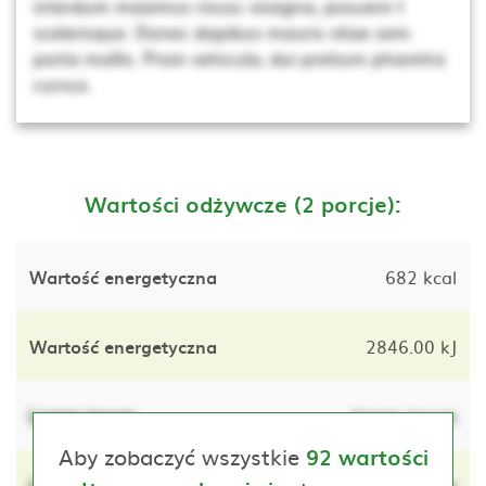
interdum maximus risusc vivagna, posuere t
scelerisque. Donec dapibus mauris vitae sem
porta mollis. Proin vehicula, dui pretium pharetra
cursus.
Wartości odżywcze (2 porcje):
Wartość energetyczna
682 kcal
Wartość energetyczna
2846.00 kJ
Lorem ipsum
lorem ipsum
Aby zobaczyć wszystkie
92 wartości
Lorem ipsum
lorem ipsum