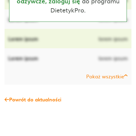
do programu
odżywcze, zaloguj się
DietetykPro.
Lorem ipsum
lorem ipsum
Lorem ipsum
lorem ipsum
Lorem ipsum
lorem ipsum
Pokaż wszystkie
Powrót do aktualności