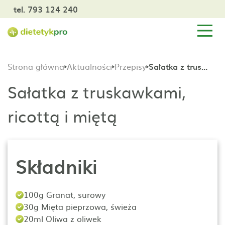
tel. 793 124 240
Strona główna
Aktualności
Przepisy
Sałatka z truskawkami, ricottą i miętą
Sałatka z truskawkami,
ricottą i miętą
Składniki
100g Granat, surowy
30g Mięta pieprzowa, świeża
20ml Oliwa z oliwek