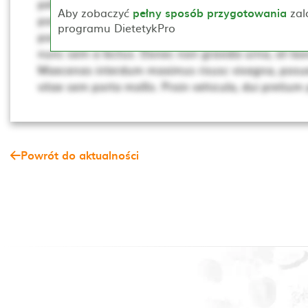
pellentesque. Ut non neque a mi consequat posuer
Aby zobaczyć
pełny sposób przygotowania
zal
porta, lectus dui rhoncus magna, at posuere t sce
programu DietetykPro
porta mollis. Proin vehicula, dui pretium pharetra cur
nunc sem a lectus. Donec non gravida urna, at laor
Maecenas interdum maximus risusc vivagna, posue
vitae sem porta mollis. Proin vehicula, dui pretium
Powrót do aktualności