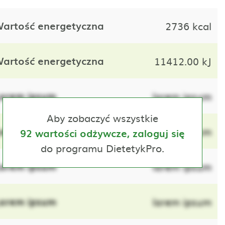
artość energetyczna
2736 kcal
artość energetyczna
11412.00 kJ
orem ipsum
lorem ipsum
Aby zobaczyć wszystkie
orem ipsum
lorem ipsum
92 wartości odżywcze, zaloguj się
do programu DietetykPro.
orem ipsum
lorem ipsum
orem ipsum
lorem ipsum