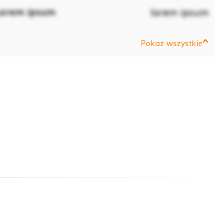
orem ipsum
lorem ipsum
Pokaż wszystkie