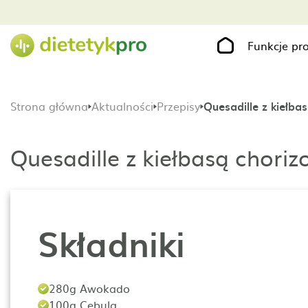
Funkcje p
Strona główna
Aktualności
Przepisy
Quesadille z kiełba
Quesadille z kiełbasą chori
Składniki
280g Awokado
100g Cebula