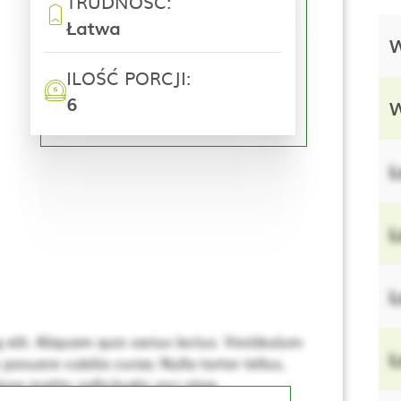
TRUDNOŚĆ:
Łatwa
W
ILOŚĆ PORCJI:
6
W
L
L
L
elit. Aliquam quis varius lectus. Vestibulum
L
 posuere cubilia curae; Nulla tortor tellus,
se mattis sollicitudin orci vitae