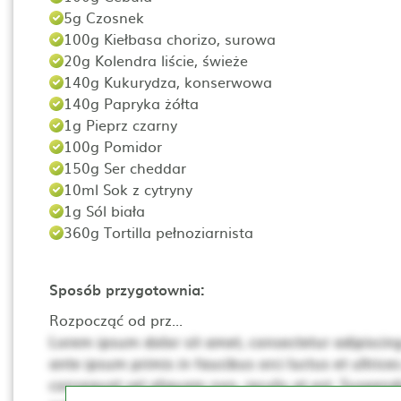
5g Czosnek
100g Kiełbasa chorizo, surowa
20g Kolendra liście, świeże
140g Kukurydza, konserwowa
140g Papryka żółta
1g Pieprz czarny
100g Pomidor
150g Ser cheddar
10ml Sok z cytryny
1g Sól biała
360g Tortilla pełnoziarnista
Sposób przygotownia:
Rozpocząć od prz...
Lorem ipsum dolor sit amet, consectetur adipiscing 
ante ipsum primis in faucibus orci luctus et ultrices
consequat vel aliquam non, iaculis at est. Suspendis