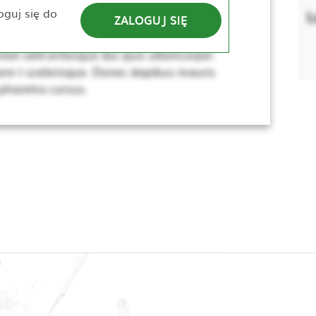
e. Nulla elementum, ante sed tincidunt
oguj się do
L
ZALOGUJ SIĘ
lerisque. Donec dapibus mauris vitae sem
sus, dui lacus ultricies tellus, ac viverra
eet velit.entesque dui quis ullamcorper.
re t scelerisque. Donec dapibus mauris
 pharetra cursus.