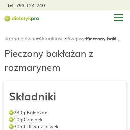
tel. 793 124 240
Strona główna
Aktualności
Przepisy
Pieczony bakłażan z rozmarynem
Pieczony bakłażan z
rozmarynem
Składniki
230g Bakłażan
10g Czosnek
30ml Oliwa z oliwek