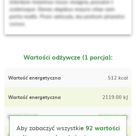
interdum maximus risusc vivagna, posuere t
scelerisque. Donec dapibus mauris vitae sem
porta mollis. Proin vehicula, dui pretium pharetra
cursus.
Wartości odżywcze (1 porcja):
Wartość energetyczna
512 kcal
Wartość energetyczna
2119.00 kJ
Lorem ipsum
lorem ipsum
Aby zobaczyć wszystkie
92 wartości
Lorem ipsum
lorem ipsum