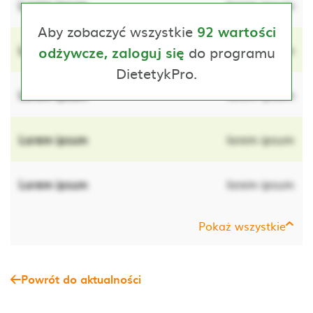
Lorem ipsum
lorem ipsum
Aby zobaczyć wszystkie
92 wartości
Lorem ipsum
do programu
lorem ipsum
odżywcze, zaloguj się
DietetykPro.
Lorem ipsum
lorem ipsum
Lorem ipsum
lorem ipsum
Lorem ipsum
lorem ipsum
Pokaż wszystkie
Powrót do aktualności