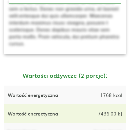
cursus, dui lacus ultricies tellus, ac viverra nunc
sem a lectus. Donec non gravida urna, at laoreet
velit.entesque dui quis ullamcorper. Maecenas
interdum maximus risusc vivagna, posuere t
scelerisque. Donec dapibus mauris vitae sem
porta mollis. Proin vehicula, dui pretium pharetra
cursus.
Wartości odżywcze (2 porcje):
Wartość energetyczna
1768 kcal
Wartość energetyczna
7436.00 kJ