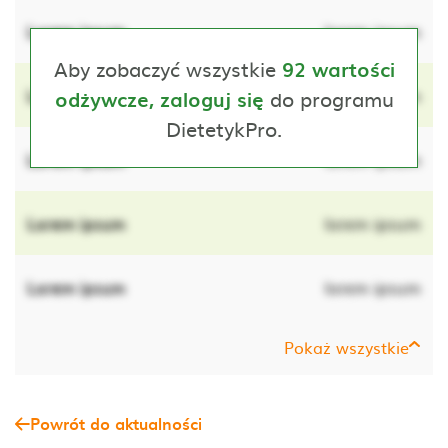
Lorem ipsum
lorem ipsum
Aby zobaczyć wszystkie
92 wartości
Lorem ipsum
do programu
lorem ipsum
odżywcze, zaloguj się
DietetykPro.
Lorem ipsum
lorem ipsum
Lorem ipsum
lorem ipsum
Lorem ipsum
lorem ipsum
Pokaż wszystkie
Powrót do aktualności