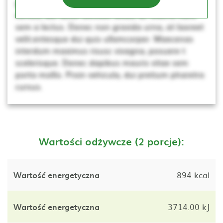
porta mollis. Proin vehicula, dui pretium pharetra
cursus, dui lacus ultricies tellus, ac viverra nunc
sem a lectus. Donec non gravida urna, at laoreet
velit.entesque dui quis ullamcorper. Maecenas
interdum maximus risusc vivagna, posuere t
scelerisque. Donec dapibus mauris vitae sem
porta mollis. Proin vehicula, dui pretium pharetra
cursus.
Wartości odżywcze (2 porcje):
Wartość energetyczna
894 kcal
Wartość energetyczna
3714.00 kJ