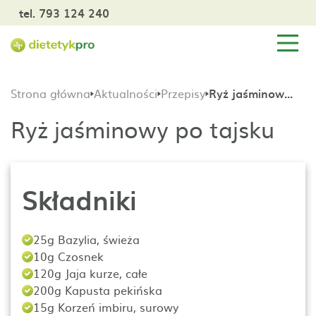
tel. 793 124 240
Strona główna
Aktualności
Przepisy
Ryż jaśminowy po tajsku
Ryż jaśminowy po tajsku
Składniki
25g Bazylia, świeża
10g Czosnek
120g Jaja kurze, całe
200g Kapusta pekińska
15g Korzeń imbiru, surowy