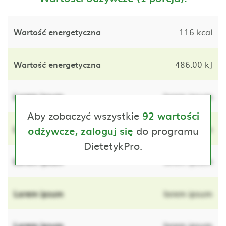
Wartość energetyczna
116 kcal
Wartość energetyczna
486.00 kJ
Lorem ipsum
lorem ipsum
Aby zobaczyć wszystkie
92 wartości
Lorem ipsum
do programu
lorem ipsum
odżywcze, zaloguj się
DietetykPro.
Lorem ipsum
lorem ipsum
Lorem ipsum
lorem ipsum
Lorem ipsum
lorem ipsum