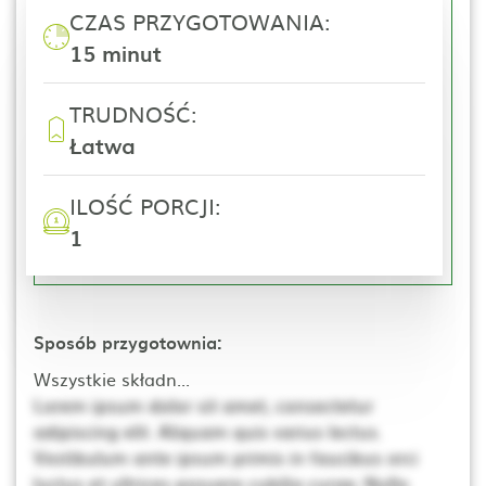
CZAS PRZYGOTOWANIA:
15 minut
TRUDNOŚĆ:
Łatwa
ILOŚĆ PORCJI:
1
Sposób przygotownia:
Wszystkie składn...
Lorem ipsum dolor sit amet, consectetur
adipiscing elit. Aliquam quis varius lectus.
Vestibulum ante ipsum primis in faucibus orci
luctus et ultrices posuere cubilia curae; Nulla