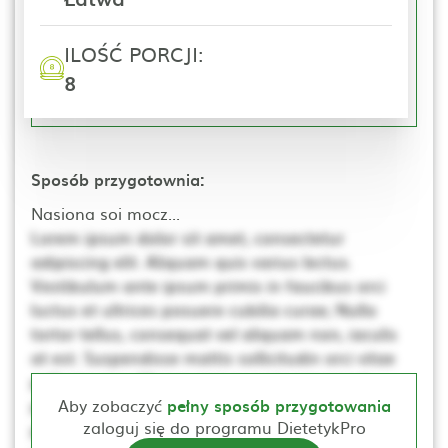
ILOŚĆ PORCJI:
8
Sposób przygotownia:
Nasiona soi mocz...
Lorem ipsum dolor sit amet, consectetur
adipiscing elit. Aliquam quis varius lectus.
Vestibulum ante ipsum primis in faucibus orci
luctus et ultrices posuere cubilia curae; Nulla
tortor tellus, consequat vel aliquam non, iaculis
at est. Suspendisse mattis sollicitudin orci vitae
pellentesque. Ut non neque a mi consequat
posuere. Nulla elementum, ante sed tincidunt
Aby zobaczyć
pełny sposób przygotowania
zaloguj się do programu DietetykPro
porta, lectus dui rhoncus magna, at posuere t