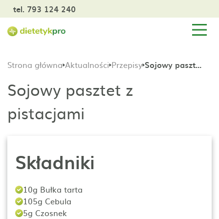
tel. 793 124 240
Strona główna
Aktualności
Przepisy
Sojowy pasztet z pistacjami
Sojowy pasztet z
pistacjami
Składniki
10g Bułka tarta
105g Cebula
5g Czosnek