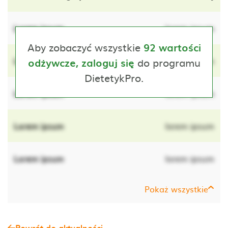
Lorem ipsum
lorem ipsum
Aby zobaczyć wszystkie
92 wartości
Lorem ipsum
do programu
lorem ipsum
odżywcze, zaloguj się
DietetykPro.
Lorem ipsum
lorem ipsum
Lorem ipsum
lorem ipsum
Lorem ipsum
lorem ipsum
Pokaż wszystkie
Powrót do aktualności