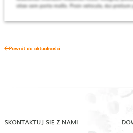
vitae sem porta mollis. Proin vehicula, dui pretium
Powrót do aktualności
SKONTAKTUJ SIĘ Z NAMI
DOW