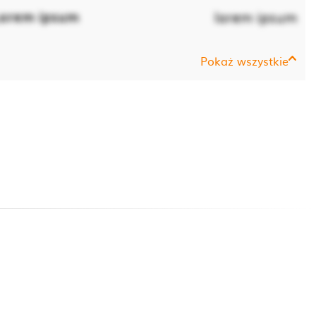
orem ipsum
lorem ipsum
Pokaż wszystkie