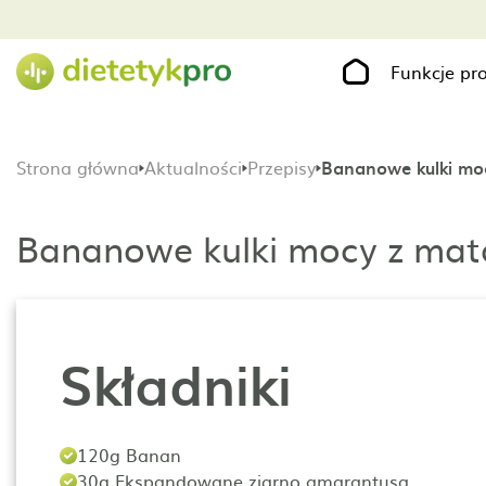
Funkcje p
Strona główna
Aktualności
Przepisy
Bananowe kulki mo
Bananowe kulki mocy z mat
Składniki
120g Banan
30g Ekspandowane ziarno amarantusa