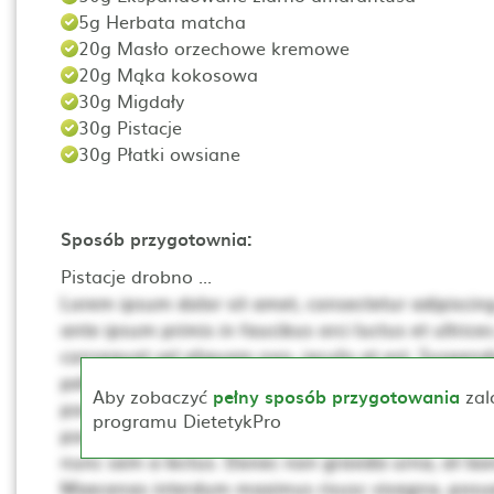
5g Herbata matcha
20g Masło orzechowe kremowe
20g Mąka kokosowa
30g Migdały
30g Pistacje
30g Płatki owsiane
Sposób przygotownia:
Pistacje drobno ...
Lorem ipsum dolor sit amet, consectetur adipiscing 
ante ipsum primis in faucibus orci luctus et ultrices
consequat vel aliquam non, iaculis at est. Suspendis
pellentesque. Ut non neque a mi consequat posuer
Aby zobaczyć
pełny sposób przygotowania
zal
porta, lectus dui rhoncus magna, at posuere t sce
programu DietetykPro
porta mollis. Proin vehicula, dui pretium pharetra cur
nunc sem a lectus. Donec non gravida urna, at laor
Maecenas interdum maximus risusc vivagna, posue