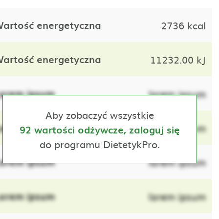
artość energetyczna
2736 kcal
artość energetyczna
11232.00 kJ
orem ipsum
lorem ipsum
Aby zobaczyć wszystkie
orem ipsum
lorem ipsum
92 wartości odżywcze, zaloguj się
do programu DietetykPro.
orem ipsum
lorem ipsum
orem ipsum
lorem ipsum