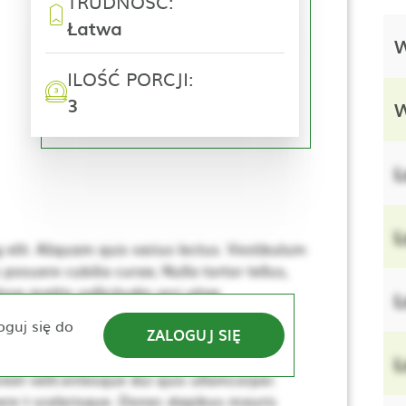
TRUDNOŚĆ:
Łatwa
W
ILOŚĆ PORCJI:
3
W
L
L
elit. Aliquam quis varius lectus. Vestibulum
 posuere cubilia curae; Nulla tortor tellus,
se mattis sollicitudin orci vitae
L
e. Nulla elementum, ante sed tincidunt
oguj się do
ZALOGUJ SIĘ
lerisque. Donec dapibus mauris vitae sem
sus, dui lacus ultricies tellus, ac viverra
L
eet velit.entesque dui quis ullamcorper.
re t scelerisque. Donec dapibus mauris