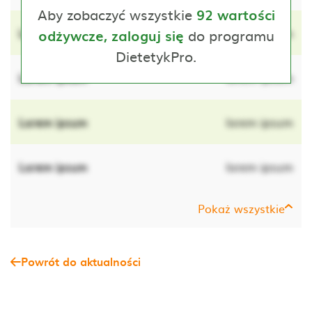
Aby zobaczyć wszystkie
92 wartości
Lorem ipsum
do programu
lorem ipsum
odżywcze, zaloguj się
DietetykPro.
Lorem ipsum
lorem ipsum
Lorem ipsum
lorem ipsum
Lorem ipsum
lorem ipsum
Pokaż wszystkie
Powrót do aktualności