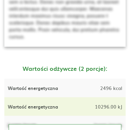
sem a lectus. Donec non gravida urna, at laoreet
velit.entesque dui quis ullamcorper. Maecenas
interdum maximus risusc vivagna, posuere t
scelerisque. Donec dapibus mauris vitae sem
porta mollis. Proin vehicula, dui pretium pharetra
cursus.
Wartości odżywcze (2 porcje):
Wartość energetyczna
2496 kcal
Wartość energetyczna
10296.00 kJ
Lorem ipsum
lorem ipsum