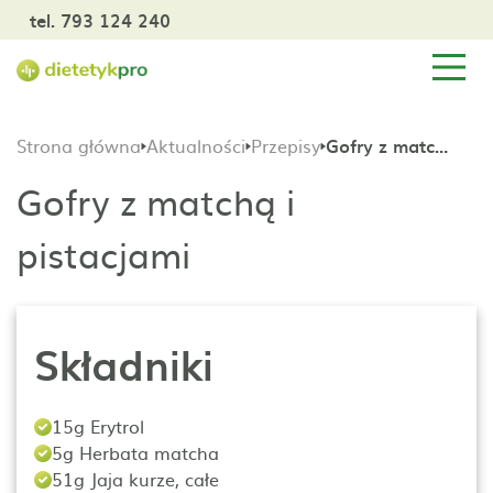
tel. 793 124 240
Strona główna
Aktualności
Przepisy
Gofry z matchą i pistacjami
Gofry z matchą i
pistacjami
Składniki
15g Erytrol
5g Herbata matcha
51g Jaja kurze, całe