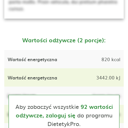
porta mollis. Proin vehicula, dui pretium pharetra
cursus.
Wartości odżywcze (2 porcje):
Wartość energetyczna
820 kcal
Wartość energetyczna
3442.00 kJ
Lorem ipsum
lorem ipsum
Aby zobaczyć wszystkie
92 wartości
Lorem ipsum
do programu
lorem ipsum
odżywcze, zaloguj się
DietetykPro.