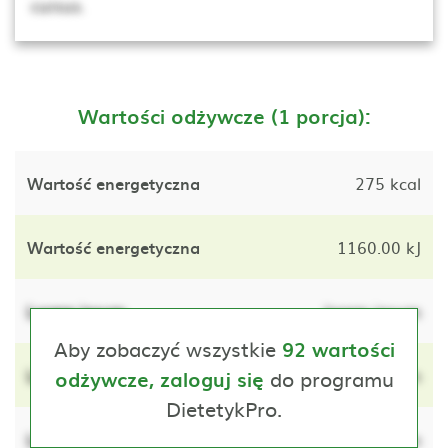
cursus.
Wartości odżywcze (1 porcja):
Wartość energetyczna
275 kcal
Wartość energetyczna
1160.00 kJ
Lorem ipsum
lorem ipsum
Aby zobaczyć wszystkie
92 wartości
Lorem ipsum
do programu
lorem ipsum
odżywcze, zaloguj się
DietetykPro.
Lorem ipsum
lorem ipsum