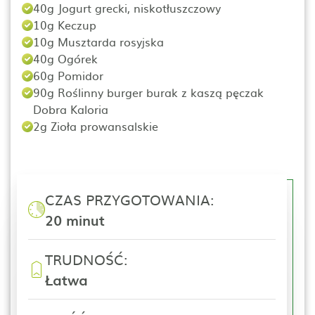
40g Jogurt grecki, niskotłuszczowy
10g Keczup
10g Musztarda rosyjska
40g Ogórek
60g Pomidor
90g Roślinny burger burak z kaszą pęczak
Dobra Kaloria
2g Zioła prowansalskie
CZAS PRZYGOTOWANIA:
20 minut
TRUDNOŚĆ:
Łatwa