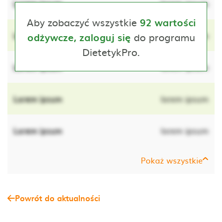
Lorem ipsum
lorem ipsum
Aby zobaczyć wszystkie
92 wartości
Lorem ipsum
do programu
lorem ipsum
odżywcze, zaloguj się
DietetykPro.
Lorem ipsum
lorem ipsum
Lorem ipsum
lorem ipsum
Lorem ipsum
lorem ipsum
Pokaż wszystkie
Powrót do aktualności