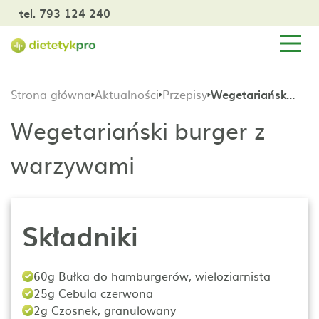
tel. 793 124 240
Strona główna
Aktualności
Przepisy
Wegetariański burger z warzywami
Wegetariański burger z
warzywami
Składniki
60g Bułka do hamburgerów, wieloziarnista
25g Cebula czerwona
2g Czosnek, granulowany