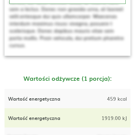
cursus, dui lacus ultricies tellus, ac viverra nunc
sem a lectus. Donec non gravida urna, at laoreet
velit.entesque dui quis ullamcorper. Maecenas
interdum maximus risusc vivagna, posuere t
scelerisque. Donec dapibus mauris vitae sem
porta mollis. Proin vehicula, dui pretium pharetra
cursus.
Wartości odżywcze (1 porcja):
Wartość energetyczna
459 kcal
Wartość energetyczna
1919.00 kJ