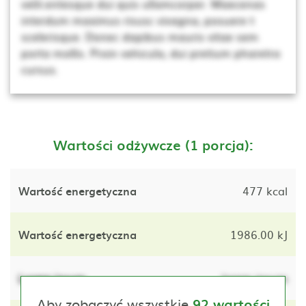
velit.entesque dui quis ullamcorper. Maecenas
interdum maximus risusc vivagna, posuere t
scelerisque. Donec dapibus mauris vitae sem
porta mollis. Proin vehicula, dui pretium pharetra
cursus.
Wartości odżywcze (1 porcja):
Wartość energetyczna
477 kcal
Wartość energetyczna
1986.00 kJ
Lorem ipsum
lorem ipsum
Aby zobaczyć wszystkie
92 wartości