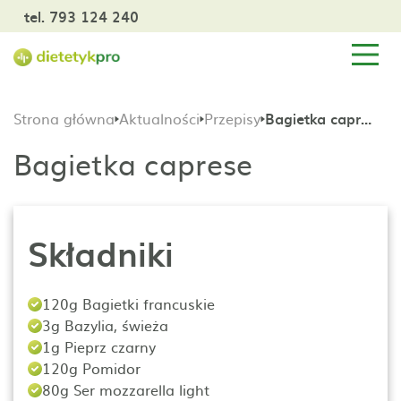
tel. 793 124 240
Strona główna
Aktualności
Przepisy
Bagietka caprese
Bagietka caprese
Składniki
120g Bagietki francuskie
3g Bazylia, świeża
1g Pieprz czarny
120g Pomidor
80g Ser mozzarella light