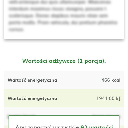
velit.entesque dui quis ullamcorper. Maecenas
interdum maximus risusc vivagna, posuere t
scelerisque. Donec dapibus mauris vitae sem
porta mollis. Proin vehicula, dui pretium pharetra
cursus.
Wartości odżywcze (1 porcja):
Wartość energetyczna
466 kcal
Wartość energetyczna
1941.00 kJ
Lorem ipsum
lorem ipsum
Aby zobaczyć wszystkie
92 wartości