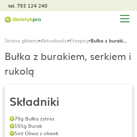
tel. 793 124 240
Strona główna
Aktualności
Przepisy
Bułka z burakiem, serkiem i rukolą
Bułka z burakiem, serkiem i
rukolą
Składniki
70g Bułka żytnia
105g Burak
5ml Oliwa z oliwek