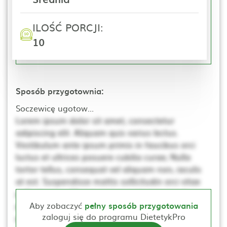
ILOŚĆ PORCJI:
10
Sposób przygotownia:
Soczewicę ugotow...
Lorem ipsum dolor sit amet, consectetur
adipiscing elit. Aliquam quis varius lectus.
Vestibulum ante ipsum primis in faucibus orci
luctus et ultrices posuere cubilia curae; Nulla
tortor tellus, consequat vel aliquam non, iaculis
at est. Suspendisse mattis sollicitudin orci vitae
pellentesque. Ut non neque a mi consequat
posuere. Nulla elementum, ante sed tincidunt
Aby zobaczyć
pełny sposób przygotowania
zaloguj się do programu DietetykPro
porta, lectus dui rhoncus magna, at posuere t