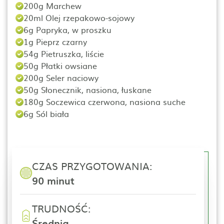
200g Marchew
20ml Olej rzepakowo-sojowy
6g Papryka, w proszku
1g Pieprz czarny
54g Pietruszka, liście
50g Płatki owsiane
200g Seler naciowy
50g Słonecznik, nasiona, łuskane
180g Soczewica czerwona, nasiona suche
6g Sól biała
CZAS PRZYGOTOWANIA:
90 minut
TRUDNOŚĆ:
Średnia