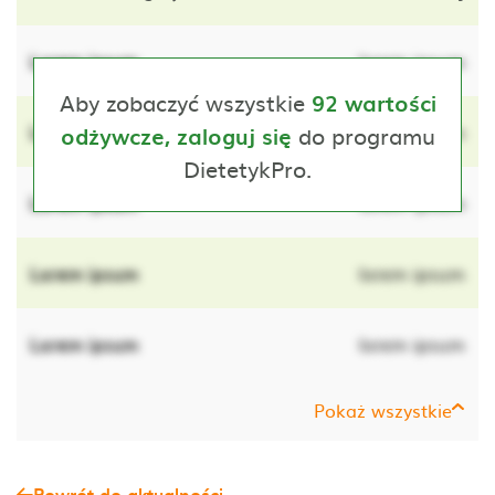
Lorem ipsum
lorem ipsum
Aby zobaczyć wszystkie
92 wartości
Lorem ipsum
do programu
lorem ipsum
odżywcze, zaloguj się
DietetykPro.
Lorem ipsum
lorem ipsum
Lorem ipsum
lorem ipsum
Lorem ipsum
lorem ipsum
Pokaż wszystkie
Powrót do aktualności