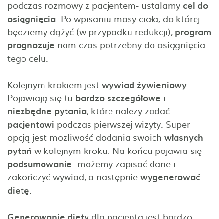
podczas rozmowy z pacjentem- ustalamy
cel
do
osiągnięcia
. Po wpisaniu masy ciała, do której
będziemy dążyć (w przypadku redukcji),
program
prognozuje
nam czas potrzebny do osiągnięcia
tego celu.
Kolejnym krokiem jest
wywiad
żywieniowy
.
Pojawiają się tu
bardzo szczegółowe
i
niezbędne
pytania
, które należy zadać
pacjentowi
podczas pierwszej wizyty. Super
opcją jest możliwość dodania swoich
własnych
pytań
w kolejnym kroku. Na końcu pojawia się
podsumowanie
- możemy zapisać dane i
zakończyć wywiad, a następnie
wygenerować
dietę
.
Generowanie
diety
dla pacjenta jest bardzo