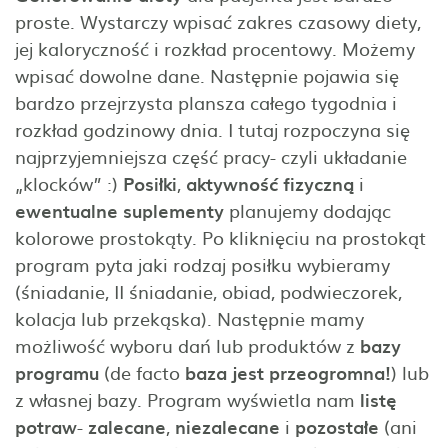
proste. Wystarczy wpisać zakres czasowy diety,
jej kaloryczność i rozkład procentowy. Możemy
wpisać dowolne dane. Następnie pojawia się
bardzo przejrzysta plansza całego tygodnia i
rozkład godzinowy dnia. I tutaj rozpoczyna się
najprzyjemniejsza część pracy- czyli układanie
„klocków” :)
Posiłki
,
aktywność
fizyczną
i
ewentualne
suplementy
planujemy dodając
kolorowe prostokąty. Po kliknięciu na prostokąt
program pyta jaki rodzaj posiłku wybieramy
(śniadanie, II śniadanie, obiad, podwieczorek,
kolacja lub przekąska). Następnie mamy
możliwość wyboru dań lub produktów z
bazy
programu
(de facto
baza jest przeogromna!
) lub
z własnej bazy. Program wyświetla nam
listę
potraw
-
zalecane
,
niezalecane
i
pozostałe
(ani