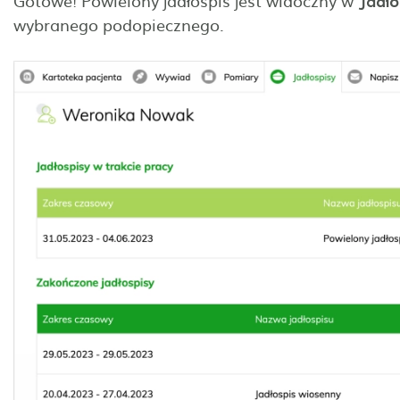
Gotowe! Powielony jadłospis jest widoczny w
Jadło
wybranego podopiecznego.