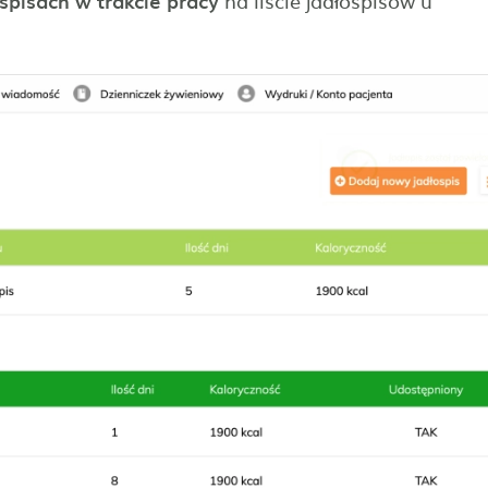
spisach w trakcie pracy
na liście jadłospisów u