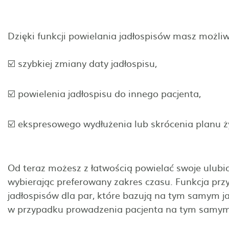
Dzięki funkcji powielania jadłospisów masz możli
☑️ szybkiej zmiany daty jadłospisu,
☑️ powielenia jadłospisu do innego pacjenta,
☑️ ekspresowego wydłużenia lub skrócenia planu 
Od teraz możesz z łatwością powielać swoje ulubi
wybierając preferowany zakres czasu. Funkcja prz
jadłospisów dla par, które bazują na tym samym 
w przypadku prowadzenia pacjenta na tym samym j