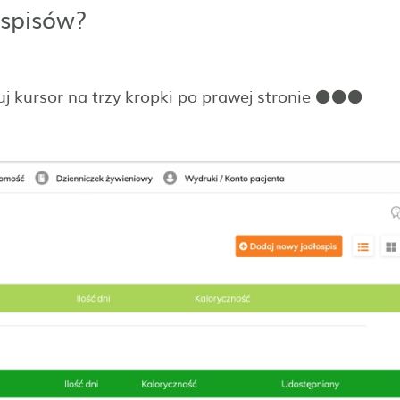
ospisów?
ruj kursor na trzy kropki po prawej stronie ⚫⚫⚫