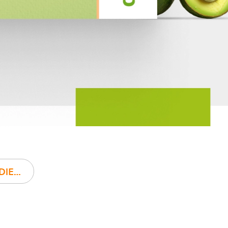
52 SZABLON JADŁOSPISU W DIETETYKPRO - DIETA DLA PŁODNOŚCI