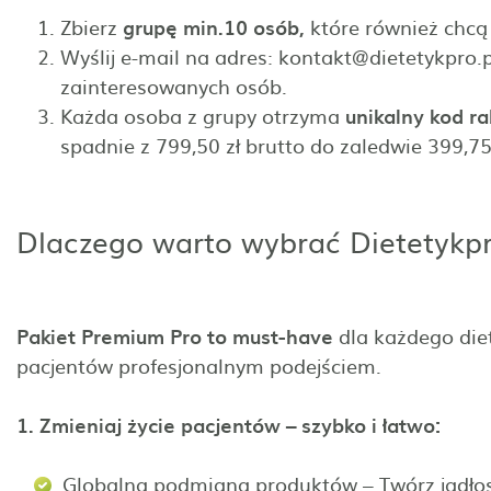
Zbierz
grupę min.10 osób,
które również chcą
Wyślij e-mail na adres: kontakt@dietetykpro.p
zainteresowanych osób.
Każda osoba z grupy otrzyma
unikalny kod r
spadnie z 799,50 zł brutto do zaledwie 399,75 
Dlaczego warto wybrać Dietetykp
Pakiet Premium Pro to must-have
dla każdego diet
pacjentów profesjonalnym podejściem.
1. Zmieniaj życie pacjentów – szybko i łatwo:
Globalna podmiana produktów – Twórz jadłos