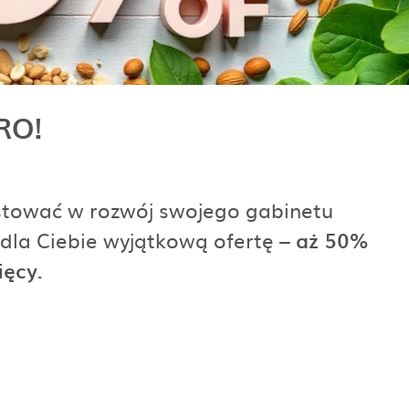
RO!
estować w rozwój swojego gabinetu
dla Ciebie wyjątkową ofertę –
aż 50%
ięcy.