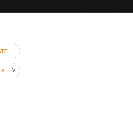
OGŁOSZENIE ZWYCIĘZCY KONKURSU NA PLATFORMĘ EDU DIETETYKPRO
25 NOWYCH PRZEPISÓW ZIMOWYCH W DIETETYKPRO