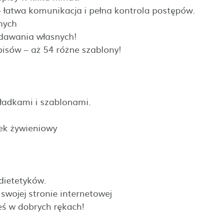
 łatwa komunikacja i pełna kontrola postępów.
anych
dawania własnych!
pisów – aż 54 różne szablony!
kładkami i szablonami.
zek żywieniowy
 dietetyków.
wojej stronie internetowej
teś w dobrych rękach!