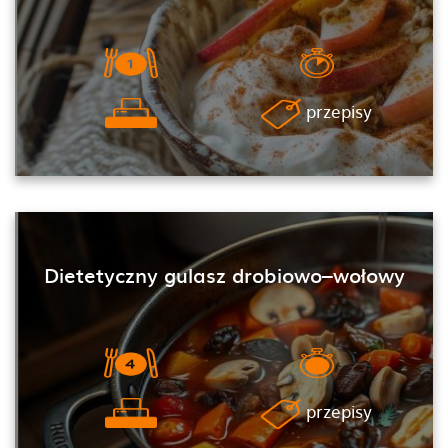
przepisy
Dietetyczny gulasz drobiowo–wołowy
przepisy