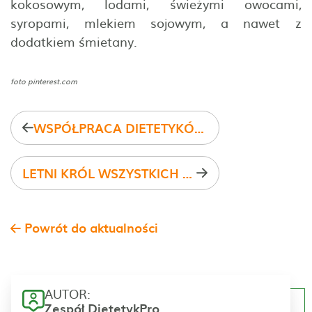
kokosowym, lodami, świeżymi owocami,
syropami, mlekiem sojowym, a nawet z
dodatkiem śmietany.
foto pinterest.com
WSPÓŁPRACA DIETETYKÓW Z NFZ
LETNI KRÓL WSZYSTKICH STRĄCZKÓW
Powrót do aktualności
AUTOR:
Zespół DietetykPro