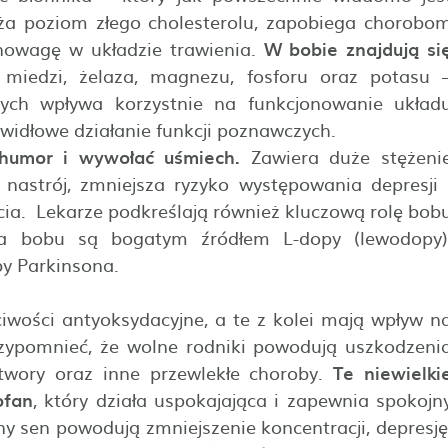
niża poziom złego cholesterolu, zapobiega chorobo
wnowagę w układzie trawienia.
W bobie znajdują si
miedzi, żelaza, magnezu, fosforu oraz potasu 
zych wpływa korzystnie na funkcjonowanie układ
widłowe działanie funkcji poznawczych.
humor i wywołać uśmiech.
Zawiera duże stężeni
nastrój, zmniejsza ryzyko występowania depresji 
ia. Lekarze podkreślają również kluczową rolę bob
na bobu są bogatym źródłem L-dopy (lewodopy)
by Parkinsona.
iwości antyoksydacyjne, a te z kolei mają wpływ n
zypomnieć, że wolne rodniki powodują uszkodzeni
ory oraz inne przewlekłe choroby.
Te niewielki
ofan
, który działa uspokajająca i zapewnia spokojn
ny sen powodują zmniejszenie koncentracji, depresję