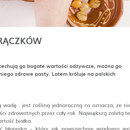
TRĄCZKÓW
cechują go bogate wartości odżywcze, można go
niego zdrowe pasty. Latem króluje na polskich
ą wadę : jest rośliną jednoroczną co oznacza, że ni
i zdrowotnych przez cały rok. Największą zaletą te
artość białka.
 błonnika – który jak powszechnie wiadomo jes