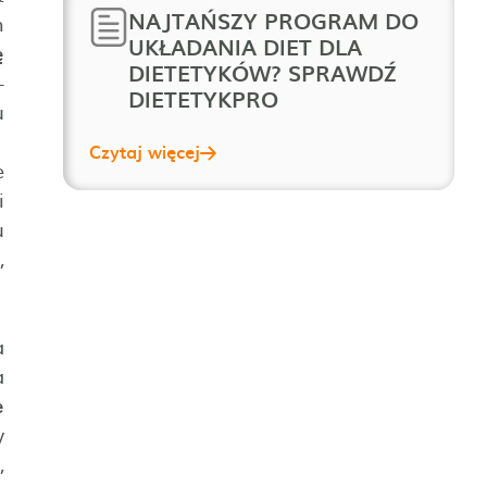
NAJTAŃSZY PROGRAM DO
m
UKŁADANIA DIET DLA
ę
DIETETYKÓW? SPRAWDŹ
–
DIETETYKPRO
u
Czytaj więcej
e
i
u
,
a
a
e
y
,