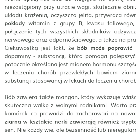
niezastąpiony przy utracie wagi, skutecznie ob
układu krążenia, oczyszcza jelita, przywraca ró
pokłady
witamin z grupy B, kwasu foliowego, 
połączenie tych wszystkich składników odżywc
nerwowego oraz odpornościowego, a także na pra
Ciekawostką jest fakt, że
bób może poprawić 
dopaminy - substancji, która pomaga polepszyć 
potocznie określana jest mianem hormonu szczęśc
w leczeniu chorób przewlekłych bowiem ziar
substancji stosowanej w lekach do leczenia choro
Bób zawiera także mangan, który wykazuje właśc
skuteczną walkę z wolnymi rodnikami. Warto pr
komórek co prowadzi do zachorowań na nowotw
ziarna w kształcie nerki zawierają również trypt
sen. Nie każdy wie, ale bezsenność lub nieregular