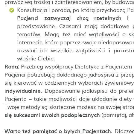
prawdziwą troską i zainteresowaniem, by budować
Konsultacja i porada, po którą przychodzą Pa
Pacjenci zazwyczaj chcą rzetelnych i 
przedstawione. Czasami mają dodatkowe py
tematów. Mogą też mieć wątpliwości o sk
Internecie, które poprzez swoje niedopasowa
rozwiać ich wszelkie wątpliwości i pozost
właśnie Ciebie.
Rada:
Przebieg współpracy Dietetyka z Pacjentem 
Pacjenci potrzebują dokładnego jadłospisu z prze
się kierować w codziennych wyborach żywieniow
indywidualnie
. Dopasowanie jadłospisu do prefe
Pacjenta – takie możliwości daje układanie diety
Twoje metody są skuteczne możesz na swojej stro
się sukcesami swoich podopiecznych
(pamiętaj, a
Warto też pamiętać o byłych Pacjentach.
Dlaczeg