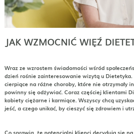
JAK WZMOCNIĆ WIĘŹ DIETE
Wraz ze wzrostem świadomości wśród społeczeńst
dzień rośnie zainteresowanie wizytą u Dietetyka
cierpiące na różne choroby, które nie otrzymały 
powinny się odżywiać. Coraz częściej klientami D
kobiety ciężarne i karmiące. Wszyscy chcą uzyska
jeść, a czego unikać, by cieszyć się zdrowiem i ut
Co sprawia, że potencjalni klienci decydują się n