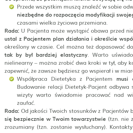
Przede wszystkim muszą znaleźć w sobie odw
niezbędne do rozpoczęcia modyfikacji swojeg
czasami wielka życiowa przemiana.
Rada:
U Pacjenta może wystąpić obawa przed ni
ustal z Pacjentem plan działania i określcie wspó
określony w czasie. Cel można też dopasować do
tak by był bardziej elastyczny
. Warto uświado
nielinearny – można zrobić dwa kroki w tył, aby 
zapewnić, że zawsze będziesz go wspierał i w mia
Współpraca Dietetyka z Pacjentem
musi o
Budowanie relacji Dietetyk-Pacjent odbywa s
wizyty warto świadomie pracować nad wiz
zaufać.
Rada:
Od jakości Twoich stosunków z Pacjentów bę
się bezpiecznie w Twoim towarzystwie
(tzn. nie 
zrozumiany (tzn. zostanie wysłuchany). Kontakt