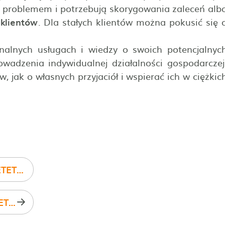
 problemem i potrzebują skorygowania zaleceń alb
 klientów
. Dla stałych klientów można pokusić się 
alnych usługach i wiedzy o swoich potencjalnyc
owadzenia indywidualnej działalności gospodarczej
, jak o własnych przyjaciół i wspierać ich w ciężkic
BADANIA LABORATORYJNE W PRAKTYCE DIETETYKA CZ. I
BADANIA LABORATORYJNE W PRAKTYCE DIETETYKA CZ. II