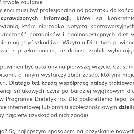
 trwałe zaufanie.
cjenci musi być profesjonalna od początku do końca
sprawdzonych informacji
, które są konkretni
tania, które nierzadko dotyczą kontrowersyjnyc
uteczność poradników i ogólnodostępnych diet 
nie mogą być szkodliwe. Wizyta u Dietetyka powinn
awić z przekonaniem, że dobrze zrobili wybierają
powinien być ustalony na pierwszej wizycie. Czasam
pisami, a innym wystarczy zbiór zasad, którymi maj
ych.
Dlatego też każdą współpracę należy traktowa
rencji smakowych czyni go bardziej wyjątkowym dl
 w Programie DietetykPro. Dla podkreślenia tego, ż
nie internetowej lub profilu społecznościowym
dzieli
by najpierw uzyskać od nich zgodę).
o? Są najlepszym sposobem na pozyskanie nowyc