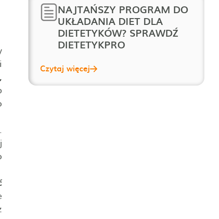
NAJTAŃSZY PROGRAM DO
UKŁADANIA DIET DLA
DIETETYKÓW? SPRAWDŹ
DIETETYKPRO
y
i
Czytaj więcej
,
b
o
.
j
o
ć
e
z