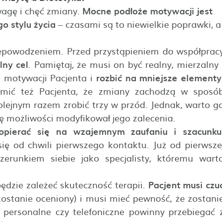
agę i chęć zmiany.
Mocne podłoże motywacji jest
o stylu życia
– czasami są to niewielkie poprawki, a
epowodzeniem. Przed przystąpieniem do współprac
lny cel
. Pamiętaj, że musi on być realny, mierzalny 
 motywacji Pacjenta i
rozbić na mniejsze elementy
mić też Pacjenta, że zmiany zachodzą w sposó
kolejnym razem zrobić trzy w przód. Jednak, warto g
rę możliwości modyfikował jego zalecenia.
pierać się na wzajemnym zaufaniu i szacunku
ię od chwili pierwszego kontaktu. Już od pierwsze
erunkiem siebie jako specjalisty, któremu wart
dzie zależeć skuteczność terapii.
Pacjent musi czu
zostanie oceniony) i musi mieć pewność, że zostani
y personalne czy telefoniczne powinny przebiegać 