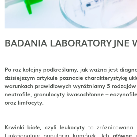
BADANIA LABORATORYJNE W 
Po raz kolejny podkreślamy, jak ważna jest diagn
dzisiejszym artykule poznacie charakterystykę uk
warunkach prawidłowych wyróżniamy 5 rodzajów k
neutrofile, granulocyty kwasochłonne – eozynofil
oraz limfocyty.
Krwinki białe, czyli leukocyty
to zróżnicowana m
funkcjonalnie populacja komórek. Ich
główne 