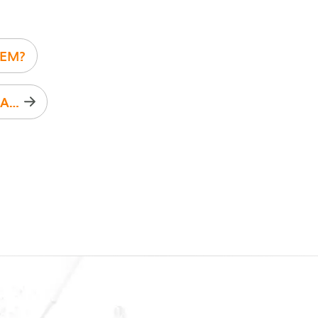
TEM?
NAJLEPSZY I NAJBARDZIEJ PRZYJAZNY PROGRAM NA RYNKU