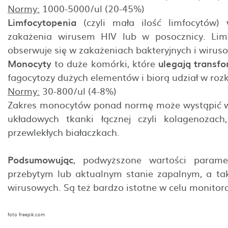
Normy:
1000-5000/ul (20-45%)
Limfocytopenia
(czyli mała ilość limfocytów)
zakażenia wirusem HIV lub w posocznicy. Limf
obserwuje się w zakażeniach bakteryjnych i wirus
Monocyty
to duże komórki, które
ulegają transf
fagocytozy dużych elementów i biorą udział w roz
Normy:
30-800/ul (4-8%)
Zakres monocytów ponad normę może wystąpić w 
układowych tkanki łącznej czyli kolagenozach,
przewlekłych białaczkach.
Podsumowując
, podwyższone wartości param
przebytym lub aktualnym stanie zapalnym, a tak
wirusowych. Są też bardzo istotne w celu monito
foto freepik.com