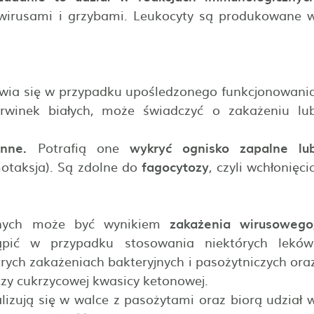
 wirusami i grzybami. Leukocyty są produkowane 
ojawia się w przypadku upośledzonego funkcjonowani
krwinek białych, może świadczyć o zakażeniu lu
nne.
Potrafią one
wykryć ognisko zapalne lu
otaksja). Są zdolne do
fagocytozy
, czyli wchłonięci
nnych może być wynikiem
zakażenia wirusowego
pić w przypadku stosowania niektórych leków
trych zakażeniach bakteryjnych i pasożytniczych ora
zy cukrzycowej kwasicy ketonowej.
lizują się w walce z pasożytami oraz biorą udział 