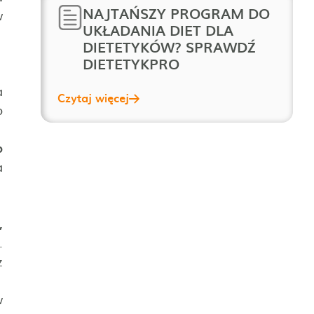
NAJTAŃSZY PROGRAM DO
w
UKŁADANIA DIET DLA
DIETETYKÓW? SPRAWDŹ
DIETETYKPRO
a
Czytaj więcej
b
b
a
,
.
z
w