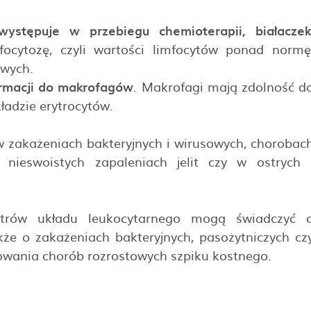
występuje w przebiegu chemioterapii, białaczek
ocytozę, czyli wartości limfocytów ponad normę
owych.
ormacji do makrofagów
. Makrofagi mają zdolność d
kładzie erytrocytów.
zakażeniach bakteryjnych i wirusowych, chorobac
 nieswoistych zapaleniach jelit czy w ostrych 
etrów układu leukocytarnego mogą świadczyć 
że o zakażeniach bakteryjnych, pasożytniczych cz
rowania chorób rozrostowych szpiku kostnego.