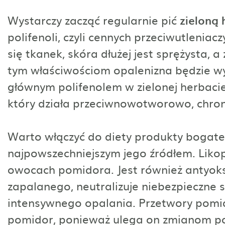
Wystarczy zacząć regularnie pić
zieloną 
polifenoli, czyli cennych przeciwutleniac
się tkanek, skóra dłużej jest sprężysta, a
tym właściwościom opalenizna będzie wy
głównym polifenolem w zielonej herbacie
który działa przeciwnowotworowo, chron
Warto włączyć do diety produkty bogat
najpowszechniejszym jego źródłem. Liko
owocach pomidora. Jest również antyoks
zapalanego, neutralizuje niebezpieczne 
intensywnego opalania. Przetwory pomid
pomidor, ponieważ ulega on zmianom po