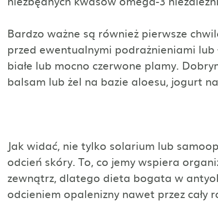
niezbędnych kwasów omega-3 niezależni
Bardzo ważne są również pierwsze chwile
przed ewentualnymi podrażnieniami lub ł
białe lub mocno czerwone plamy. Dobry
balsam lub żel na bazie aloesu, jogurt na
Jak widać, nie tylko solarium lub samoo
odcień skóry. To, co jemy wspiera organi
zewnątrz, dlatego dieta bogata w antyo
odcieniem opalenizny nawet przez cały r