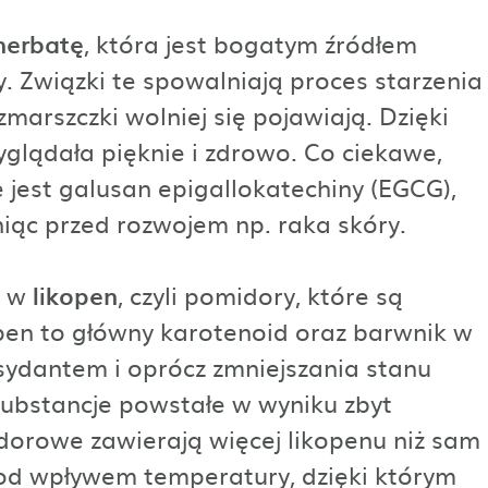
herbatę
, która jest bogatym źródłem
zy. Związki te spowalniają proces starzenia
 zmarszczki wolniej się pojawiają. Dzięki
glądała pięknie i zdrowo. Co ciekawe,
 jest galusan epigallokatechiny (EGCG),
iąc przed rozwojem np. raka skóry.
e w
likopen
, czyli pomidory, które są
pen to główny karotenoid oraz barwnik w
ydantem i oprócz zmniejszania stanu
substancje powstałe w wyniku zbyt
orowe zawierają więcej likopenu niż sam
d wpływem temperatury, dzięki którym