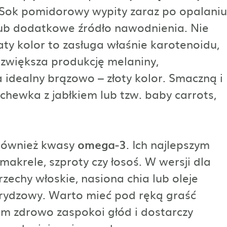
. Sok pomidorowy wypity zaraz po opalaniu
lub dodatkowe źródło nawodnienia. Nie
y kolor to zasługa właśnie karotenoidu,
 zwiększa produkcję melaniny,
 idealny brązowo – złoty kolor. Smaczną i
hewka z jabłkiem lub tzw. baby carrots,
 również kwasy
omega-3
. Ich najlepszym
 makrele, szproty czy łosoś. W wersji dla
echy włoskie, nasiona chia lub oleje
h, rydzowy. Warto mieć pod ręką graść
im zdrowo zaspokoi głód i dostarczy