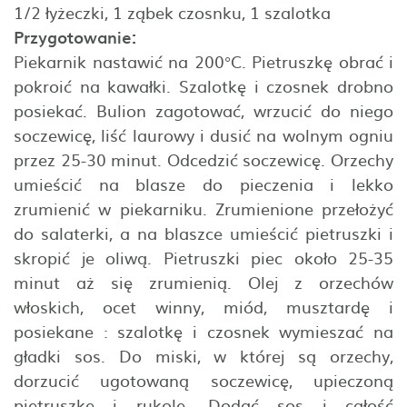
1/2 łyżeczki, 1 ząbek czosnku, 1 szalotka
Przygotowanie:
Piekarnik nastawić na 200°C. Pietruszkę obrać i
pokroić na kawałki. Szalotkę i czosnek drobno
posiekać. Bulion zagotować, wrzucić do niego
soczewicę, liść laurowy i dusić na wolnym ogniu
przez 25-30 minut. Odcedzić soczewicę. Orzechy
umieścić na blasze do pieczenia i lekko
zrumienić w piekarniku. Zrumienione przełożyć
do salaterki, a na blaszce umieścić pietruszki i
skropić je oliwą. Pietruszki piec około 25-35
minut aż się zrumienią. Olej z orzechów
włoskich, ocet winny, miód, musztardę i
posiekane : szalotkę i czosnek wymieszać na
gładki sos. Do miski, w której są orzechy,
dorzucić ugotowaną soczewicę, upieczoną
pietruszkę i rukolę. Dodać sos i całość