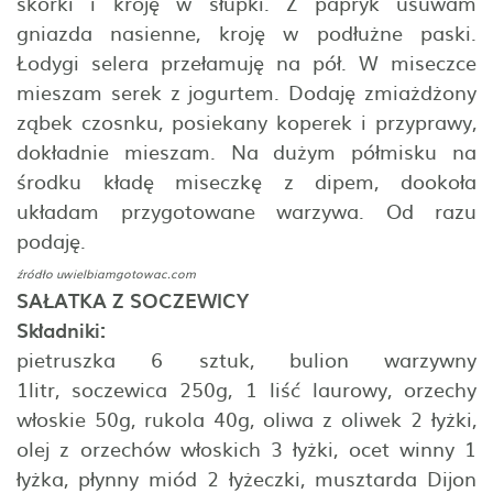
skórki i kroję w słupki. Z papryk usuwam
gniazda nasienne, kroję w podłużne paski.
Łodygi selera przełamuję na pół. W miseczce
mieszam serek z jogurtem. Dodaję zmiażdżony
ząbek czosnku, posiekany koperek i przyprawy,
dokładnie mieszam. Na dużym półmisku na
środku kładę miseczkę z dipem, dookoła
układam przygotowane warzywa. Od razu
podaję.
źródło
uwielbiamgotowac.com
SAŁATKA Z SOCZEWICY
Składniki:
pietruszka 6 sztuk, bulion warzywny
1litr, soczewica 250g, 1 liść laurowy, orzechy
włoskie 50g, rukola 40g, oliwa z oliwek 2 łyżki,
olej z orzechów włoskich 3 łyżki, ocet winny 1
łyżka, płynny miód 2 łyżeczki, musztarda Dijon