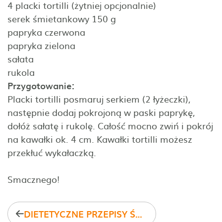
4 placki tortilli (żytniej opcjonalnie)
serek śmietankowy 150 g
papryka czerwona
papryka zielona
sałata
rukola
Przygotowanie:
Placki tortilli posmaruj serkiem (2 łyżeczki),
następnie dodaj pokrojoną w paski paprykę,
dołóż sałatę i rukolę. Całość mocno zwiń i pokrój
na kawałki ok. 4 cm. Kawałki tortilli możesz
przekłuć wykałaczką.
Smacznego!
DIETETYCZNE PRZEPISY ŚWIĄTECZNE cz.II