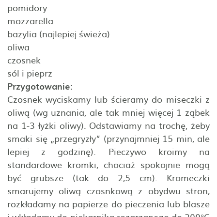
pomidory
mozzarella
bazylia (najlepiej świeża)
oliwa
czosnek
sól i pieprz
Przygotowanie:
Czosnek wyciskamy lub ścieramy do miseczki z
oliwą (wg uznania, ale tak mniej więcej 1 ząbek
na 1-3 łyżki oliwy). Odstawiamy na trochę, żeby
smaki się „przegryzły” (przynajmniej 15 min, ale
lepiej z godzinę). Pieczywo kroimy na
standardowe kromki, chociaż spokojnie mogą
być grubsze (tak do 2,5 cm). Kromeczki
smarujemy oliwą czosnkową z obydwu stron,
rozkładamy na papierze do pieczenia lub blasze
i wkładamy do piekarnika rozgrzanego do 200°C