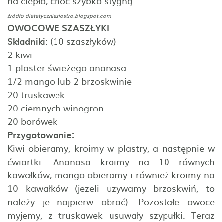
na ciepło, choć szybko stygną.
źródło
dietetyczniesiostro.blogspot.com
OWOCOWE SZASZŁYKI
Składniki:
(10 szaszłyków)
2 kiwi
1 plaster świeżego ananasa
1/2 mango lub 2 brzoskwinie
20 truskawek
20 ciemnych winogron
20 borówek
Przygotowanie:
Kiwi obieramy, kroimy w plastry, a następnie w
ćwiartki. Ananasa kroimy na 10 równych
kawałków, mango obieramy i również kroimy na
10 kawałków (jeżeli używamy brzoskwiń, to
należy je najpierw obrać). Pozostałe owoce
myjemy, z truskawek usuwały szypułki. Teraz