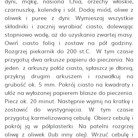
dyni, mąkę, nasiona Chia, orzechy włoskie,
czarnuszkę, kolendrę i sól. Dodaj miód, oliwe z
oliwek i puree z dyni. Wymieszaj wszystkie
składniki i zacznij wyrabiać ciasto, dolewając
stopniowo wodę, aż do uzyskania zwartej masy.
Owiń ciasto folią i zostaw na pół godziny.
Rozgrzej piekarnik do 200 st.C. W tym czasie
przygotuj dwa arkusze papieru do pieczenia. Na
jeden z arkuszy połóż ciasto, spłaszcz je dłonią,
przykryj drugim arkuszem i rozwałkuj na
grubość ok. 5 mm. Pokrój ciasto na kwadraty i
ułóż na wyłożonej papierem blasze do pieczenia.
Piecz ok. 20 minut. Następnie wyjmij na kratkę i
zostawić do wystygnięcia. W tym czasie
przygotuj karmelizowaną cebulę. Obierz cebulę i
pokrój ją w półplasterki. Na patelni rozgrzej
oliwę z oliwek (lub inny olej). Wrzuć cebulę i