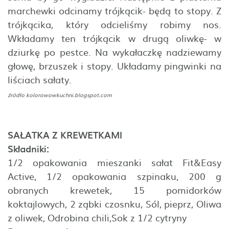
marchewki odcinamy trójkącik- będą to stopy. Z
trójkącika, który odcieliśmy robimy nos.
Wkładamy ten trójkącik w drugą oliwkę- w
dziurkę po pestce. Na wykałaczkę nadziewamy
głowę, brzuszek i stopy. Układamy pingwinki na
liściach sałaty.
źródło
kolorowowkuchni.blogspot.com
SAŁATKA Z KREWETKAMI
Składniki:
1/2 opakowania mieszanki sałat Fit&Easy
Active, 1/2 opakowania szpinaku, 200 g
obranych krewetek, 15 pomidorków
koktajlowych, 2 ząbki czosnku, Sól, pieprz, Oliwa
z oliwek, Odrobina chili,Sok z 1/2 cytryny