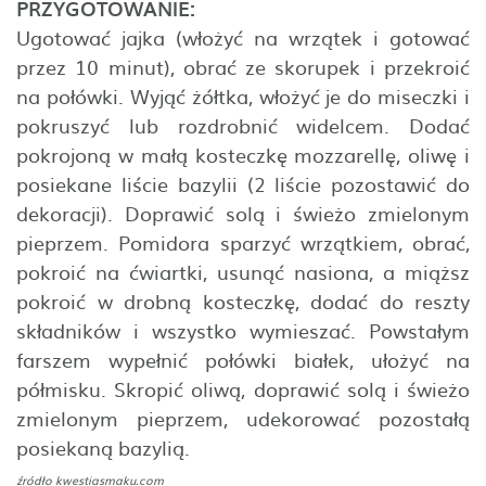
PRZYGOTOWANIE:
Ugotować jajka (włożyć na wrzątek i gotować
przez 10 minut), obrać ze skorupek i przekroić
na połówki. Wyjąć żółtka, włożyć je do miseczki i
pokruszyć lub rozdrobnić widelcem. Dodać
pokrojoną w małą kosteczkę mozzarellę, oliwę i
posiekane liście bazylii (2 liście pozostawić do
dekoracji). Doprawić solą i świeżo zmielonym
pieprzem. Pomidora sparzyć wrzątkiem, obrać,
pokroić na ćwiartki, usunąć nasiona, a miąższ
pokroić w drobną kosteczkę, dodać do reszty
składników i wszystko wymieszać. Powstałym
farszem wypełnić połówki białek, ułożyć na
półmisku. Skropić oliwą, doprawić solą i świeżo
zmielonym pieprzem, udekorować pozostałą
posiekaną bazylią.
źródło
kwestiasmaku.com