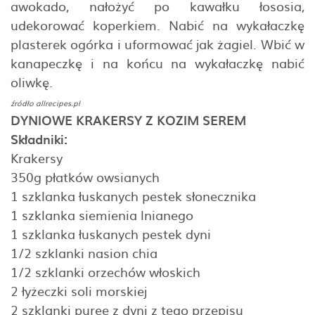
awokado, nałożyć po kawałku łososia,
udekorować koperkiem. Nabić na wykałaczkę
plasterek ogórka i uformować jak żagiel. Wbić w
kanapeczkę i na końcu na wykałaczkę nabić
oliwkę.
źródło
allrecipes.pl
DYNIOWE KRAKERSY Z KOZIM SEREM
Składniki:
Krakersy
350g płatków owsianych
1 szklanka łuskanych pestek słonecznika
1 szklanka siemienia lnianego
1 szklanka łuskanych pestek dyni
1/2 szklanki nasion chia
1/2 szklanki orzechów włoskich
2 łyżeczki soli morskiej
2 szklanki puree z dyni z tego przepisu