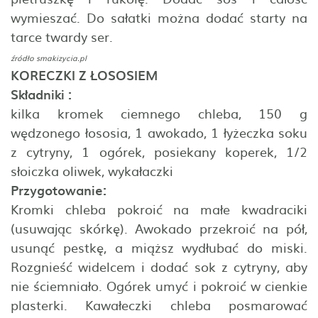
wymieszać. Do sałatki można dodać starty na
tarce twardy ser.
źródło
smakizycia.pl
KORECZKI Z ŁOSOSIEM
Składniki :
kilka kromek ciemnego chleba, 150 g
wędzonego łososia, 1 awokado, 1 łyżeczka soku
z cytryny, 1 ogórek, posiekany koperek, 1/2
słoiczka oliwek, wykałaczki
Przygotowanie:
Kromki chleba pokroić na małe kwadraciki
(usuwając skórkę). Awokado przekroić na pół,
usunąć pestkę, a miąższ wydłubać do miski.
Rozgnieść widelcem i dodać sok z cytryny, aby
nie ściemniało. Ogórek umyć i pokroić w cienkie
plasterki. Kawałeczki chleba posmarować