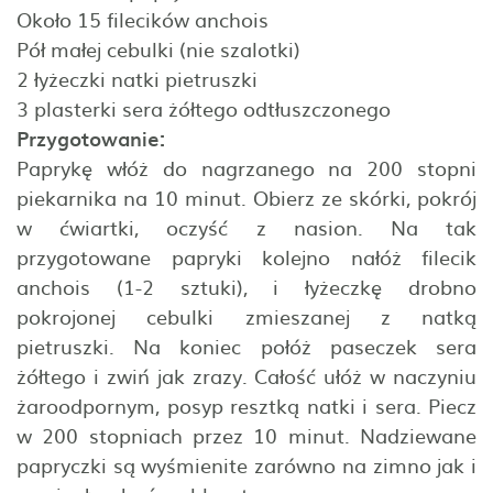
Około 15 filecików anchois
Pół małej cebulki (nie szalotki)
2 łyżeczki natki pietruszki
3 plasterki sera żółtego odtłuszczonego
Przygotowanie:
Paprykę włóż do nagrzanego na 200 stopni
piekarnika na 10 minut. Obierz ze skórki, pokrój
w ćwiartki, oczyść z nasion. Na tak
przygotowane papryki kolejno nałóż filecik
anchois (1-2 sztuki), i łyżeczkę drobno
pokrojonej cebulki zmieszanej z natką
pietruszki. Na koniec połóż paseczek sera
żółtego i zwiń jak zrazy. Całość ułóż w naczyniu
żaroodpornym, posyp resztką natki i sera. Piecz
w 200 stopniach przez 10 minut. Nadziewane
papryczki są wyśmienite zarówno na zimno jak i