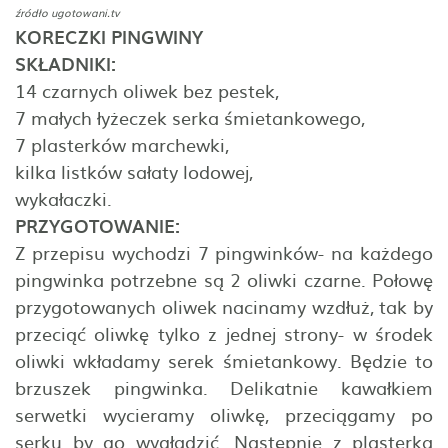
źródło
ugotowani.tv
KORECZKI PINGWINY
SKŁADNIKI:
14 czarnych oliwek bez pestek,
7 małych łyżeczek serka śmietankowego,
7 plasterków marchewki,
kilka listków sałaty lodowej,
wykałaczki.
PRZYGOTOWANIE:
Z przepisu wychodzi 7 pingwinków- na każdego
pingwinka potrzebne są 2 oliwki czarne. Połowę
przygotowanych oliwek nacinamy wzdłuż, tak by
przeciąć oliwkę tylko z jednej strony- w środek
oliwki wkładamy serek śmietankowy. Będzie to
brzuszek pingwinka. Delikatnie kawałkiem
serwetki wycieramy oliwkę, przeciągamy po
serku by go wygładzić. Następnie z plasterka