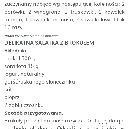
zaczynamy nabijać wg następującej kolejności: 2
borówki, 2 winogrona, 2 truskawki, 1 kawałek
mango, 1 kawałek ananasa, 2 kawałki kiwi. I tak
10 razy.
źródło
my-culinaryart.blogspot.com
DELIKATNA SAŁATKA Z BROKUŁEM
Składniki:
brokuł 500 g
sera feta 15 g
jogurt naturalny
garść łuskanego słonecznika
sól
pieprz
2 ząbki czosnku
Sposób przygotowania:
Brokuły podziel na małe różyczki. Gotuj jej dotąd,
aż będą al dente. Odcedź z wody i ułóż w