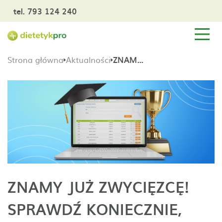
tel. 793 124 240
Strona główna
Aktualności
ZNAMY JUŻ ZWYCIĘZCĘ! SPRAWDŹ KONIECZNIE, KTO POKONAŁ KONKURENCJĘ I WYGRAŁ EDU DIETETYKPRO
ZNAMY JUŻ ZWYCIĘZCĘ!
SPRAWDŹ KONIECZNIE,